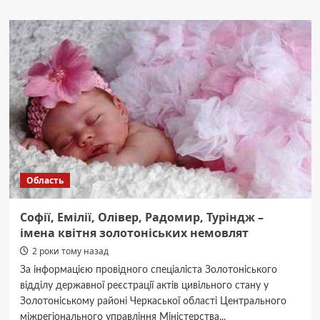
Правоохоронці
радять
черкащанам,
як
уберегти
велосипед
від
крадіжки
Область
Софії, Емілії, Олівер, Радомир, Туріндж –
імена квітня золотоніських немовлят
2 роки тому назад
За інформацією провідного спеціаліста Золотоніського
відділу державної реєстрації актів цивільного стану у
Золотоніському районі Черкаської області Центрального
міжрегіонального управління Міністерства...