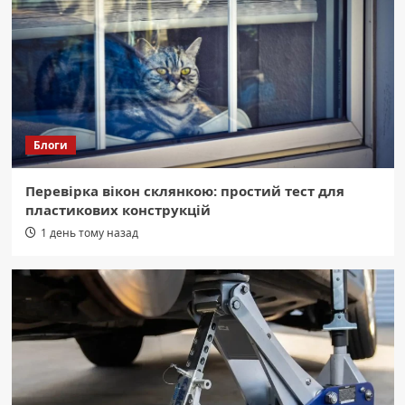
добу.
2
Область
Громадянина Грузії видворили з
України після звільнення з колонії
3
Блоги
Область
Перевірка вікон склянкою: простий тест для
Черкащина: грози, град і шквали –
пластикових конструкцій
будьте обережні!
4
1 день тому назад
Область
Жахлива ДТП на Уманщині: життя
обірвали водії двох автомобілів.
5