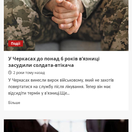
“Таврії”
влаштував
аварію
Події
У Черкасах до понад 6 років в’язниці
засудили солдата-втікача
2 роки тому назад
У Черкасах винесли вирок військовому, який не захотів
повертатися на службу після лікування. Тепер він має
відсидіти термін у в'язниці.Ще...
Докладніше
Більше
про
У
Черкасах
до
понад