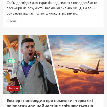
далекі
Своїм досвідом для туристів поділилася стюардеса.Часто
авіаперельоти
пасажири не розуміють, наскільки сильно місця, які вони
обирають під час польоту, можуть вплинути...
Докладніше
Більше
про
Три
найгірші
місця
в
літаку,
які
ні
в
якому
разі
не
потрібно
обирати
Блоги
Експерт попередив про помилки, через які
авіапасажири найчастіше спізнюються на