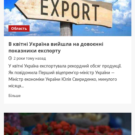
під
час
Великодня
—
Новини
Область
Черкас
за
сьогодні
В квітні Україна вийшла на довоєнні
показники експорту
2 роки тому назад
У квітні Україна експортувала рекордний обсяг продукції.
Як повідомила Перший віцепрем’єр-міністр України —
Міністр економіки України Юлія Свириденко, минулого
місяця...
Докладніше
Більше
про
В
квітні
Україна
вийшла
на