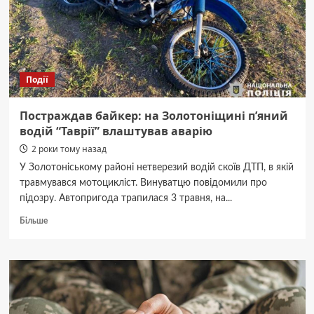
стелу
(фотофакт)
Події
Постраждав байкер: на Золотоніщині п’яний
водій “Таврії” влаштував аварію
2 роки тому назад
У Золотоніському районі нетверезий водій скоїв ДТП, в якій
травмувався мотоцикліст. Винуватцю повідомили про
підозру. Автопригода трапилася 3 травня, на...
Докладніше
Більше
про
Постраждав
байкер:
на
Золотоніщині
п’яний
водій