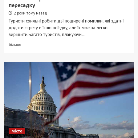
пересадку
2 роки тому назад
Туристи схильні робити дві поширені помилки, які здатні
додати стресу в їхню поїздку, але їх можна легко
вирішити.Багато туристів, плануючи...
Докладніше
Більше
про
Експерт
попередив
про
помилки,
через
які
авіапасажири
найчастіше
спізнюються
на
пересадку
Місто