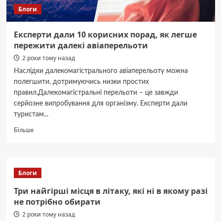
Блоги
Експерти дали 10 корисних порад, як легше
пережити далекі авіаперельоти
2 роки тому назад
Наслідки далекомагістрального авіаперельоту можна
полегшити, дотримуючись низки простих
правил.Далекомагістральні перельоти – це завжди
серйозне випробування для організму. Експерти дали
туристам...
Докладніше
Більше
про
Експерти
дали
10
Блоги
корисних
порад,
Три найгірші місця в літаку, які ні в якому разі
як
не потрібно обирати
легше
2 роки тому назад
пережити