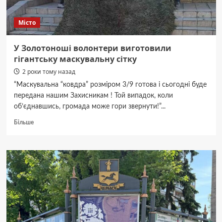
Місто
У Золотоноші волонтери виготовили
гігантську маскувальну сітку
2 роки тому назад
“Маскувальна “ковдра” розміром 3/9 готова і сьогодні буде
передана нашим Захисникам ! Той випадок, коли
об’єднавшись, громада може гори звернути!”...
Докладніше
Більше
про
У
Золотоноші
волонтери
виготовили
гігантську
маскувальну
сітку