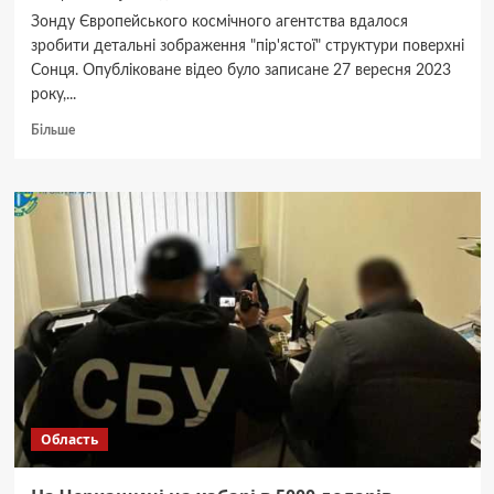
Зонду Європейського космічного агентства вдалося
зробити детальні зображення "пір'ястої" структури поверхні
Сонця. Опубліковане відео було записане 27 вересня 2023
року,...
Докладніше
Більше
про
Європейське
космічне
агентство
опублікувало
детальне
відео
поверхні
Сонця
Область