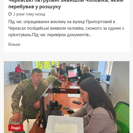
Черкаські патрульні знайшли чоловіка, який
перебував у розшуку
2 роки тому назад
Під час опрацювання виклику на вулиці Припортовий в
Черкасах поліцейські виявили чоловіка, схожого за одним з
орієнтувань.Під час перевірки документів...
Докладніше
Більше
про
Черкаські
патрульні
знайшли
чоловіка,
який
перебував
у
розшуку
Події