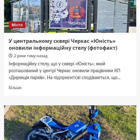
Місто
У центральному сквері Черкас «Юність»
оновили інформаційну стелу (фотофакт)
2 роки тому назад
Інформаційну стелу, що у сквері «Юність», який
розташований у центрі Черкас оновили працівники КП
«Дирекція парків». На підприємтсві сподіваються, що...
Докладніше
Більше
про
У
центральному
сквері
Черкас
«Юність»
оновили
інформаційну