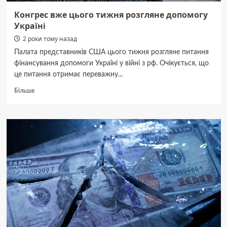
Конгрес вже цього тижня розгляне допомогу
Україні
2 роки тому назад
Палата представників США цього тижня розгляне питання
фінансування допомоги Україні у війні з рф. Очікується, що
це питання отримає переважну...
Докладніше
Більше
про
Конгрес
вже
цього
тижня
розгляне
допомогу
Україні