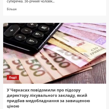
суперечка. 36-річний чоловік...
Докладніше
Більше
про
На
Звенигородщині
чоловік
під
час
сварки
вбив
свого
брата
близнюка
Події
У Черкасах повідомили про підозру
директору лікувального закладу, який
придбав медобладнання за завищеною
ціною