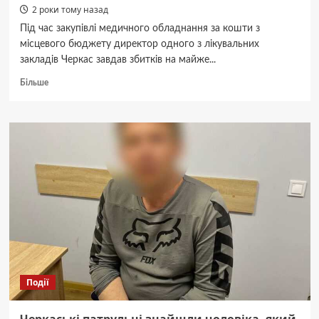
2 роки тому назад
Під час закупівлі медичного обладнання за кошти з
місцевого бюджету директор одного з лікувальних
закладів Черкас завдав збитків на майже...
Докладніше
Більше
про
У
Черкасах
повідомили
про
підозру
директору
лікувального
закладу,
який
придбав
медобладнання
за
завищеною
Події
ціною