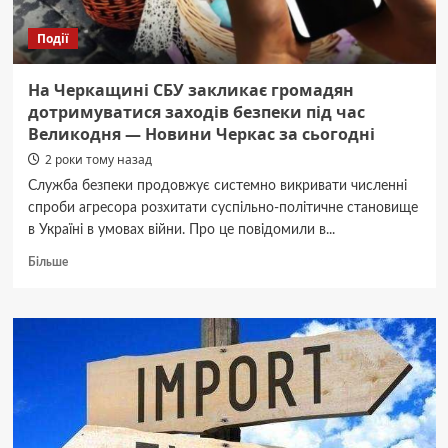
Черкасс
Події
На Черкащині СБУ закликає громадян
дотримуватися заходів безпеки під час
Великодня — Новини Черкас за сьогодні
2 роки тому назад
Служба безпеки продовжує системно викривати численні
спроби агресора розхитати суспільно-політичне становище
в Україні в умовах війни. Про це повідомили в...
Докладніше
Більше
про
На
Черкащині
СБУ
закликає
громадян
дотримуватися
заходів
безпеки