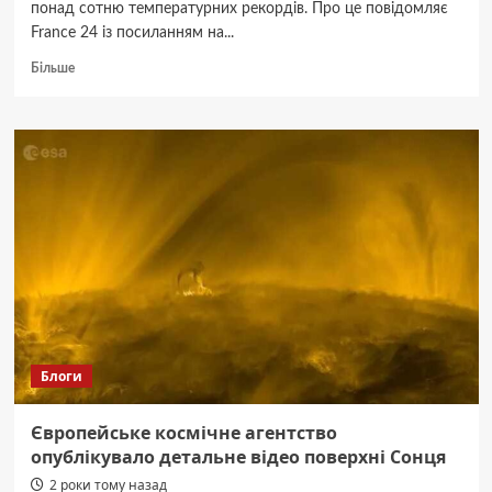
понад сотню температурних рекордів. Про це повідомляє
France 24 із посиланням на...
Докладніше
Більше
про
Протягом
квітня
у
В’єтнамі
102
метрологічні
станції
зафіксували
аномальну
спеку
Блоги
Європейське космічне агентство
опублікувало детальне відео поверхні Сонця
2 роки тому назад