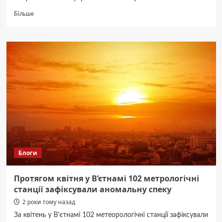
Докладніше
Більше
про
Софії,
Емілії,
Олівер,
Радомир,
Туріндж
–
імена
квітня
золотоніських
немовлят
Блоги
Протягом квітня у В’єтнамі 102 метрологічні
станції зафіксували аномальну спеку
2 роки тому назад
За квітень у В'єтнамі 102 метеорологічні станції зафіксували