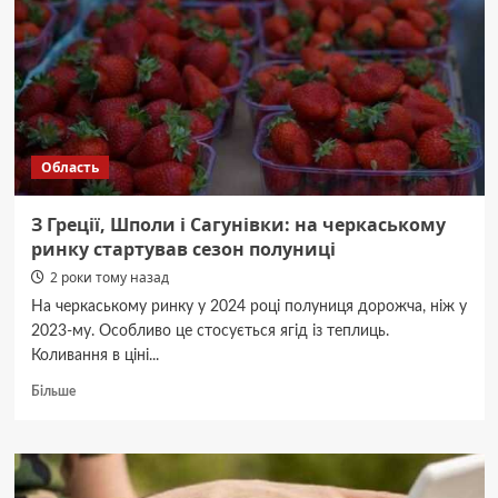
довоєнні
показники
експорту
Область
З Греції, Шполи і Сагунівки: на черкаському
ринку стартував сезон полуниці
2 роки тому назад
На черкаському ринку у 2024 році полуниця дорожча, ніж у
2023-му. Особливо це стосується ягід із теплиць.
Коливання в ціні...
Докладніше
Більше
про
З
Греції,
Шполи
і