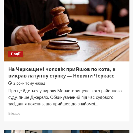
6
років
в’язниці
засудили
солдата-
втікача
Події
На Черкащині чоловік прийшов по кота, а
викрав латунну ступку — Новини Черкасс
2 роки тому назад
Про це йдеться у вироку Монастирищенського районного
суду, пише Джерело. Обвинувачений під час судового
засідання пояснив, що прийшов до знайомої...
Докладніше
Більше
про
На
Черкащині