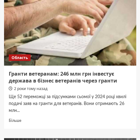
Сагунівки:
на
черкаському
ринку
стартував
сезон
полуниці
Область
Гранти ветеранам: 246 млн грн інвестує
держава в бізнес ветеранів через гранти
2 роки тому назад
Ще 52 переможці за підсумками сьомої у 2024 році хвилі
подачі заяв на гранти для ветеранів. Вони отримають 26
млн...
Докладніше
Більше
про
Гранти
ветеранам: