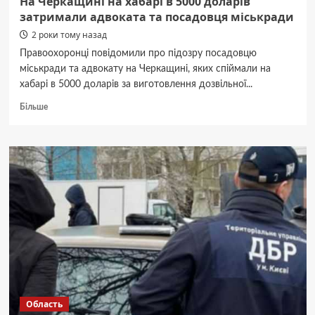
На Черкащині на хабарі в 5000 доларів
затримали адвоката та посадовця міськради
2 роки тому назад
Правоохоронці повідомили про підозру посадовцю
міськради та адвокату на Черкащині, яких спіймали на
хабарі в 5000 доларів за виготовлення дозвільної...
Докладніше
Більше
про
На
Черкащині
на
хабарі
в
5000
доларів
затримали
адвоката
та
посадовця
міськради
Область