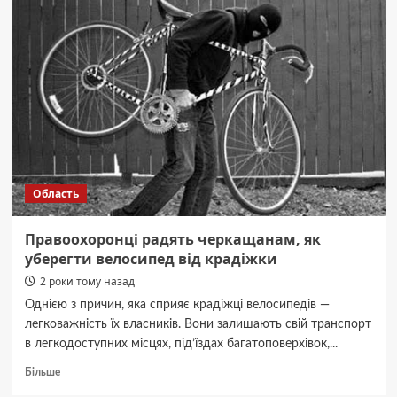
246
млн
грн
інвестує
держава
в
бізнес
ветеранів
через
гранти
Область
Правоохоронці радять черкащанам, як
уберегти велосипед від крадіжки
2 роки тому назад
Однією з причин, яка сприяє крадіжці велосипедів —
легковажність їх власників. Вони залишають свій транспорт
в легкодоступних місцях, під’їздах багатоповерхівок,...
Докладніше
Більше
про