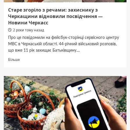
Старе згоріло з речами: захиснику з
Черкащини відновили посвідчення —
Новини Черкасс
2 роки тому назад
Про це повідомили на фейсбук-сторінці сервісного центру
МВС в Черкаській області. 44-річний військовий розповів,
що вже 11 рік захищає Батьківщину....
Докладніше
Більше
про
Старе
згоріло
з
речами:
захиснику
з
Черкащини
відновили
посвідчення
—
Новини