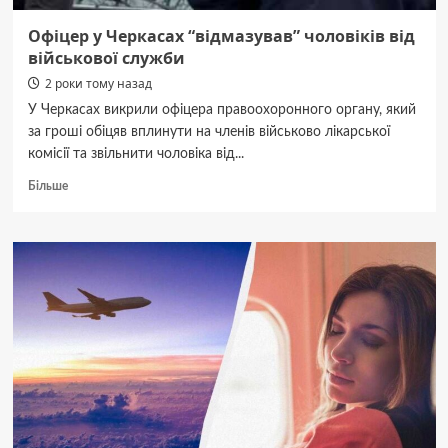
Офіцер у Черкасах “відмазував” чоловіків від
військової служби
2 роки тому назад
У Черкасах викрили офіцера правоохоронного органу, який
за гроші обіцяв вплинути на членів військово лікарської
комісії та звільнити чоловіка від...
Докладніше
Більше
про
Офіцер
у
Черкасах
“відмазував”
чоловіків
від
військової
служби