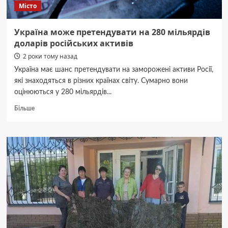
Місто
Україна може претендувати на 280 мільярдів
доларів російських активів
2 роки тому назад
Україна має шанс претендувати на заморожені активи Росії,
які знаходяться в різних країнах світу. Сумарно вони
оцінюються у 280 мільярдів...
Докладніше
Більше
про
Україна
може
претендувати
на
280
мільярдів
доларів
російських
активів