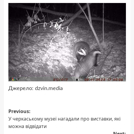
Джерело:
dzvin.media
Post
Previous:
У черкаському музеї нагадали про виставки, які
navigation
можна відвідати
Next: