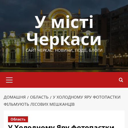
Перейти
до
У місті
вмісту
Черкаси
САЙТ ЧЕРКАС: НОВИНИ, ПОДІЇ, БЛОГИ
Основне
меню
ДОМАШНЯ
ОБЛАСТЬ
У ХОЛОДНОМУ ЯРУ ФОТОПАСТКИ
ФІЛЬМУЮТЬ ЛІСОВИХ МЕШКАНЦІВ
Область
У Холодному Яру фотопастки