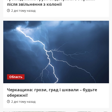
після звільнення з колонії
2 дні тому назад
Область
Черкащина: грози, град і шквали – будьте
обережні!
2 дні тому назад