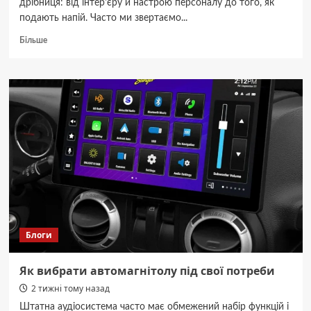
дрібниця: від інтер'єру й настрою персоналу до того, як
подають напій. Часто ми звертаємо...
Докладніше
Більше
про
Від
лимонаду
до
крафтового
пива:
чому
диспенсери
для
напоїв
–
справжній
мастхев
для
Блоги
вашого
закладу
Як вибрати автомагнітолу під свої потреби
2 тижні тому назад
Штатна аудіосистема часто має обмежений набір функцій і