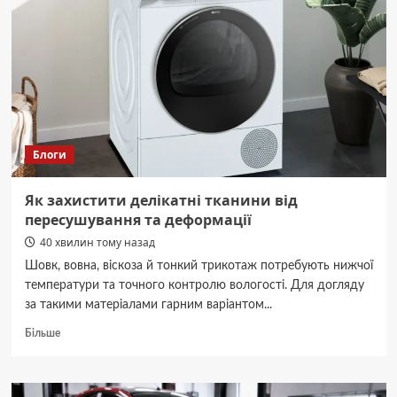
Блоги
Як захистити делікатні тканини від
пересушування та деформації
40 хвилин тому назад
Шовк, вовна, віскоза й тонкий трикотаж потребують нижчої
температури та точного контролю вологості. Для догляду
за такими матеріалами гарним варіантом...
Докладніше
Більше
про
Як
захистити