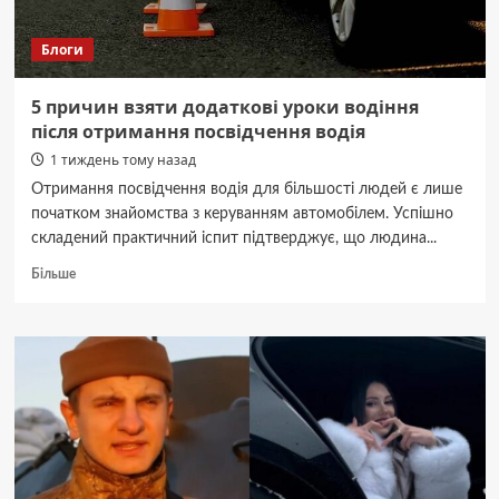
Блоги
5 причин взяти додаткові уроки водіння
після отримання посвідчення водія
1 тиждень тому назад
Отримання посвідчення водія для більшості людей є лише
початком знайомства з керуванням автомобілем. Успішно
складений практичний іспит підтверджує, що людина...
Докладніше
Більше
про
5
причин
взяти
додаткові
уроки
водіння
після
отримання
посвідчення