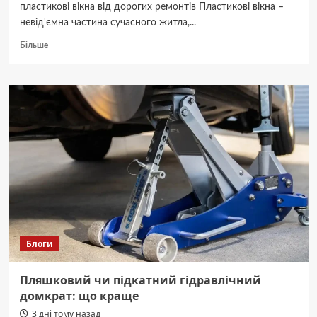
пластикові вікна від дорогих ремонтів Пластикові вікна –
невід'ємна частина сучасного житла,...
Докладніше
Більше
про
Перевірка
вікон
склянкою:
простий
тест
для
пластикових
конструкцій
Блоги
Пляшковий чи підкатний гідравлічний
домкрат: що краще
3 дні тому назад