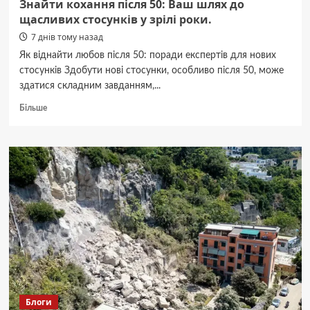
Знайти кохання після 50: Ваш шлях до
щасливих стосунків у зрілі роки.
7 днів тому назад
Як віднайти любов після 50: поради експертів для нових
стосунків Здобути нові стосунки, особливо після 50, може
здатися складним завданням,...
Докладніше
Більше
про
Знайти
кохання
після
50:
Ваш
шлях
до
щасливих
стосунків
у
зрілі
роки.
Блоги