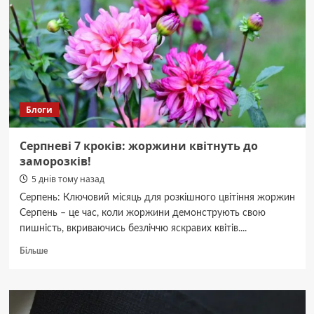
пам’ятні
знаки
об’єднують
людей
Блоги
Серпневі 7 кроків: жоржини квітнуть до
заморозків!
5 днів тому назад
Серпень: Ключовий місяць для розкішного цвітіння жоржин
Серпень – це час, коли жоржини демонструють свою
пишність, вкриваючись безліччю яскравих квітів....
Докладніше
Більше
про
Серпневі
7
кроків: