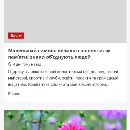
Блоги
Маленький символ великої спільноти: як
пам’ятні знаки об’єднують людей
4 дні тому назад
Щороку з’являються нові волонтерські об’єднання, творчі
майстерні, спортивні клуби, освітні проєкти та громадські
ініціативи. Кожна така спільнота має власну історію,...
Докладніше
Більше
про
Маленький
символ
великої
спільноти:
як