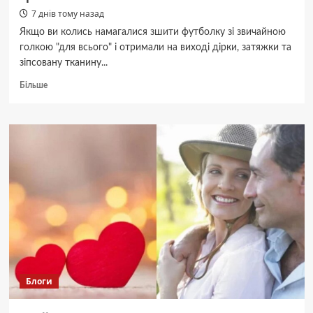
7 днів тому назад
сезонна
діагностика
Якщо ви колись намагалися зшити футболку зі звичайною
ГРВІ
голкою "для всього" і отримали на виході дірки, затяжки та
серед
зіпсовану тканину...
дорослих
і
Докладніше
Більше
дітей
про
Як
правильно
вибрати
голку
для
трикотажних
тканин
Блоги