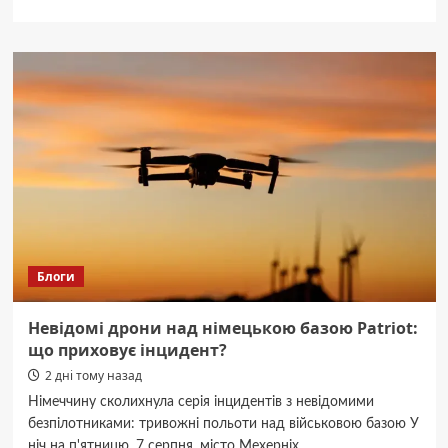
про
Таємниця
літнього
хіта
1983:
чому
його
визнали
одним
з
найкращих
усіх
часів.
Блоги
Невідомі дрони над німецькою базою Patriot:
що приховує інцидент?
2 дні тому назад
Німеччину сколихнула серія інцидентів з невідомими
безпілотниками: тривожні польоти над військовою базою У
ніч на п'ятницю, 7 серпня, місто Мехерніх...