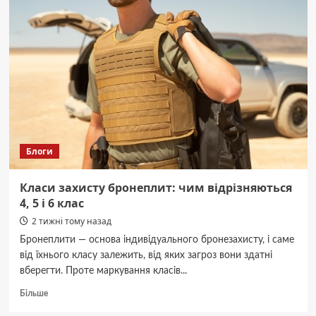
Сумська
прокоментувала
скандал
Горбунову.
Блоги
Класи захисту бронеплит: чим відрізняються
4, 5 і 6 клас
2 тижні тому назад
Бронеплити — основа індивідуального бронезахисту, і саме
від їхнього класу залежить, від яких загроз вони здатні
вберегти. Проте маркування класів...
Докладніше
Більше
про