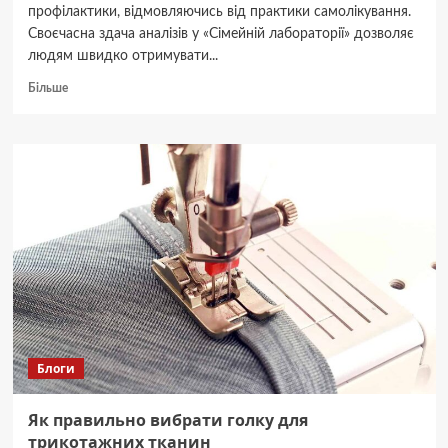
профілактики, відмовляючись від практики самолікування.
Своєчасна здача аналізів у «Сімейній лабораторії» дозволяє
людям швидко отримувати...
Докладніше
Більше
про
Як
змінився
попит
на
здачу
аналізів
у
мережі
«Сімейна
лабораторія»
в
Україні
у
Блоги
2026
році:
біохімічні
Як правильно вибрати голку для
дослідження
трикотажних тканин
та