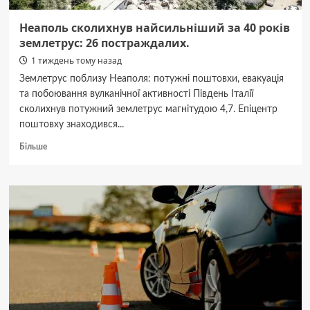
Неаполь сколихнув найсильніший за 40 років
землетрус: 26 постраждалих.
1 тиждень тому назад
Землетрус поблизу Неаполя: потужні поштовхи, евакуація
та побоювання вулканічної активності Південь Італії
сколихнув потужний землетрус магнітудою 4,7. Епіцентр
поштовху знаходився...
Докладніше
Більше
про
Неаполь
сколихнув
найсильніший
за
40
років
землетрус:
26
постраждалих.