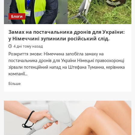
Блоги
Замах на постачальника дронів для України:
у Німеччині зупинили російський слід.
4 дні тому назад
Розкриття змови: Німеччина запобігла замаху на
постачальника дронів для України Німецькі правоохоронці
зірвали потенційний напад на Штефана Туманна, керівника
компанії...
Докладніше
Більше
про
Замах
на
постачальника
дронів
для
України:
у
Німеччині