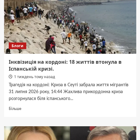
лишних
ограничений
Блоги
Інквізиція на кордоні: 18 життів втонула в
Іспанській кризі.
1 тиждень тому назад
Трагедія на кордоні: Криза в Сеуті забрала життя мігрантів
31 липня 2026 року, 14:44 Жахлива прикордонна криза
розгорнулася біля іспанського...
Докладніше
Більше
про
Інквізиція
на
кордоні:
18