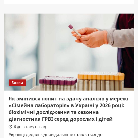
про
Україна
та
ЄС:
Ченцов
назвав
терміни
відкриття
нових
кластерів
для
переговорів
про
вступ.
Блоги
Як змінився попит на здачу аналізів у мережі
«Сімейна лабораторія» в Україні у 2026 році:
біохімічні дослідження та сезонна
діагностика ГРВІ серед дорослих і дітей
6 днів тому назад
Українці дедалі відповідальніше ставляться до