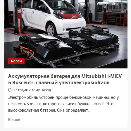
делікатні
тканини
від
пересушування
та
деформації
Блоги
Аккумуляторная батарея для Mitsubishi i-MiEV
в Buscentr: главный узел электромобиля
13 години тому назад
Электромобиль устроен проще бензиновой машины, но у
него есть узел, от которого зависит буквально всё. Это
высоковольтная батарея. Она определяет...
Докладніше
Більше
про
Аккумуляторная