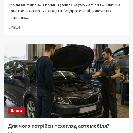
базові можливості налаштування звуку. Заміна головного
пристрою дозволяє додати бездротове підключення,
навігацію...
Докладніше
Більше
про
Як
вибрати
автомагнітолу
під
свої
потреби
Блоги
Для чого потрібен техогляд автомобіля?