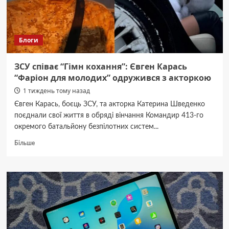
водія
Блоги
ЗСУ співає “Гімн кохання”: Євген Карась
“Фаріон для молодих” одружився з акторкою
1 тиждень тому назад
Євген Карась, боєць ЗСУ, та акторка Катерина Шведенко
поєднали свої життя в обряді вінчання Командир 413-го
окремого батальйону безпілотних систем...
Докладніше
Більше
про
ЗСУ
співає
“Гімн
кохання”:
Євген
Карась
“Фаріон