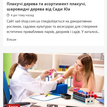
Плакучі дерева та асортимент плакучі,
шаровидні дерева від Сади Юа
4 дні тому назад
Сайт sad-shop.com.ua спеціалізується на декоративних
рослинах, садових культурах та аксесуарах для створення
естетично привабливих парків, двориків і садів. У каталозі...
Докладніше
Більше
про
Плакучі
дерева
та
асортимент
плакучі,
шаровидні
дерева
від
Сади
Юа
Блоги