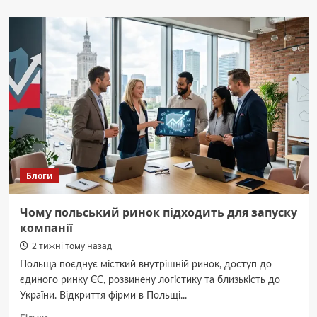
Класи
захисту
бронеплит:
чим
відрізняються
4,
5
і
6
клас
Блоги
Чому польський ринок підходить для запуску
компанії
2 тижні тому назад
Польща поєднує місткий внутрішній ринок, доступ до
єдиного ринку ЄС, розвинену логістику та близькість до
України. Відкриття фірми в Польщі...
Докладніше