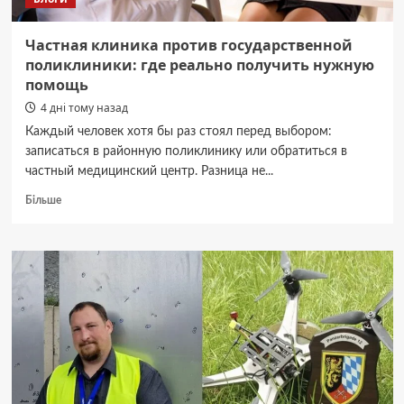
Частная клиника против государственной
поликлиники: где реально получить нужную
помощь
4 дні тому назад
Каждый человек хотя бы раз стоял перед выбором:
записаться в районную поликлинику или обратиться в
частный медицинский центр. Разница не...
Докладніше
Більше
про
Частная
клиника
против
государственной
поликлиники:
где
реально
получить
нужную
помощь