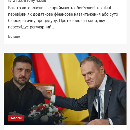
2 тижні тому назад
Багато автовласників сприймають обов'язкові технічні
перевірки як додаткове фінансове навантаження або суто
бюрократичну процедуру. Проте головна мета, яку
переслідує регулярний...
Докладніше
Більше
про
Для
чого
потрібен
техогляд
автомобіля?
Блоги