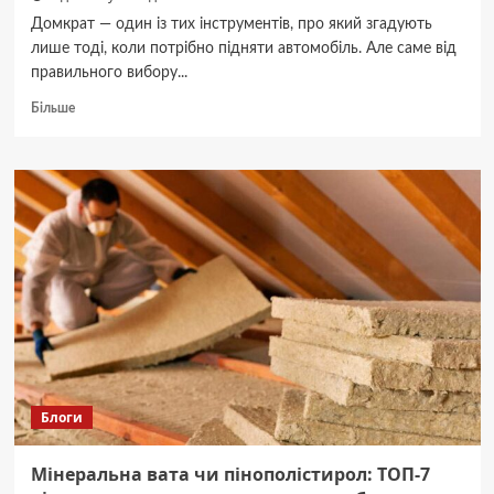
Домкрат — один із тих інструментів, про який згадують
лише тоді, коли потрібно підняти автомобіль. Але саме від
правильного вибору...
Докладніше
Більше
про
Пляшковий
чи
підкатний
гідравлічний
домкрат:
що
краще
Блоги
Мінеральна вата чи пінополістирол: ТОП-7