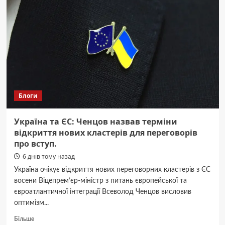
жоржини
квітнуть
до
заморозків!
Блоги
Україна та ЄС: Ченцов назвав терміни
відкриття нових кластерів для переговорів
про вступ.
6 днів тому назад
Україна очікує відкриття нових переговорних кластерів з ЄС
восени Віцепрем’єр-міністр з питань європейської та
євроатлантичної інтеграції Всеволод Ченцов висловив
оптимізм...
Докладніше
Більше