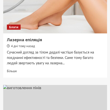
зупинили
російський
слід.
Блоги
Лазерна епіляція
4 дні тому назад
Сучасний догляд за тілом дедалі частіше базується на
поєднанні ефективності та безпеки. Саме тому багато
людей звертають увагу на лазерна...
Докладніше
Більше
про
Лазерна
епіляція