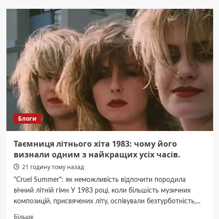
батарея
для
Mitsubishi
i-
MiEV
в
Buscentr:
главный
узел
электромобиля
Блоги
Таємниця літнього хіта 1983: чому його
визнали одним з найкращих усіх часів.
21 годину тому назад
"Cruel Summer": як неможливість відпочити породила
вічний літній гімн У 1983 році, коли більшість музичних
композицій, присвячених літу, оспівували безтурботність,...
Докладніше
Більше