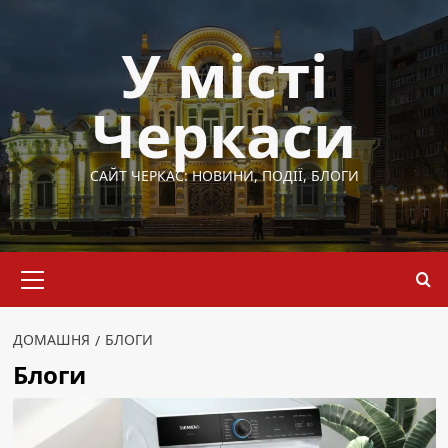
Перейти
до
У місті
вмісту
Черкаси
САЙТ ЧЕРКАС: НОВИНИ, ПОДІЇ, БЛОГИ
Основне
меню
ДОМАШНЯ
БЛОГИ
Блоги