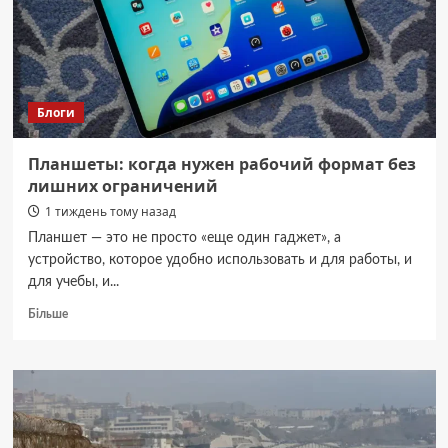
для
молодих”
одружився
з
акторкою
Блоги
Планшеты: когда нужен рабочий формат без
лишних ограничений
1 тиждень тому назад
Планшет — это не просто «еще один гаджет», а
устройство, которое удобно использовать и для работы, и
для учебы, и...
Докладніше
Більше
про
Планшеты:
когда
нужен
рабочий
формат
без