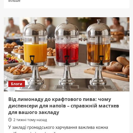
Більше
про
Чому
польський
ринок
підходить
для
запуску
компанії
Блоги
Від лимонаду до крафтового пива: чому
диспенсери для напоїв – справжній мастхев
для вашого закладу
2 тижні тому назад
У закладі громадського харчування важлива кожна