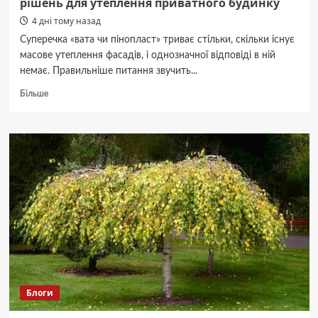
рішень для утеплення приватного будинку
4 дні тому назад
Суперечка «вата чи пінопласт» триває стільки, скільки існує
масове утеплення фасадів, і однозначної відповіді в ній
немає. Правильніше питання звучить...
Докладніше
Більше
про
Мінеральна
вата
чи
пінополістирол:
ТОП-7
рішень
для
утеплення
приватного
будинку
Блоги