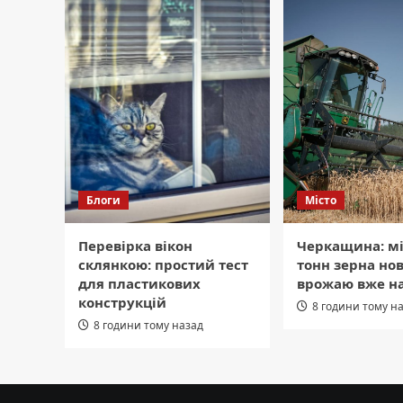
Блоги
Місто
Перевірка вікон
Черкащина: м
склянкою: простий тест
тонн зерна но
для пластикових
врожаю вже на
конструкцій
8 години тому н
8 години тому назад