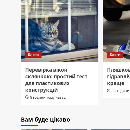
Блоги
Блоги
Перевірка вікон
Пляшков
склянкою: простий тест
гідравл
для пластикових
краще
конструкцій
11 години
8 години тому назад
Вам буде цікаво