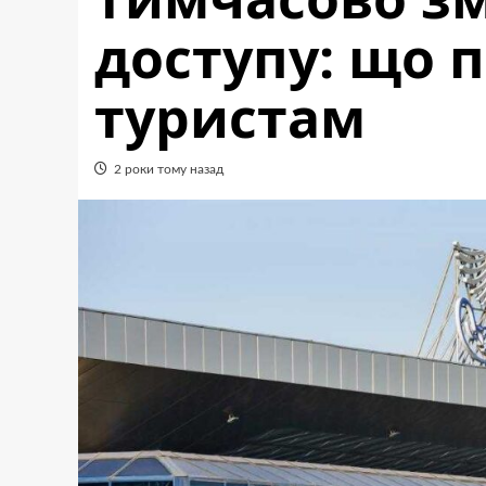
доступу: що 
туристам
2 роки тому назад