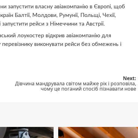
ани запустити власну авіакомпанію в Європі, щоб
аїн Балтії, Молдови, Румунії, Польщі, Чехії,
запустити рейси з Німеччини та Австрії.
нський лоукостер відкрив авіакомпанію для
у перевізнику виконувати рейси без обмежень і
Next:
Дівчина мандрувала світом майже рік і розповіла,
чому це поганий спосіб пізнавати нове