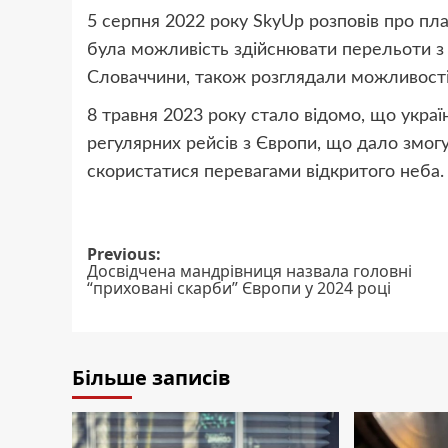
5 серпня 2022 року SkyUp розповів про пл
була можливість здійснювати перельоти з кр
Словаччини, також розглядали можливості 
8 травня 2023 року стало відомо, що украї
регулярних рейсів з Європи, що дало змог
скористатися перевагами відкритого неба.
Post
Previous:
Досвідчена мандрівниця назвала головні
navigation
“приховані скарби” Європи у 2024 році
Більше записів