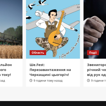
Область
Події
ільйон
Ше.Fest:
Звенигор
вого
Перезавантаження на
річний чо
 току!
Черкащині цьогоріч!
від рук о
азад
9 години тому назад
9 години 