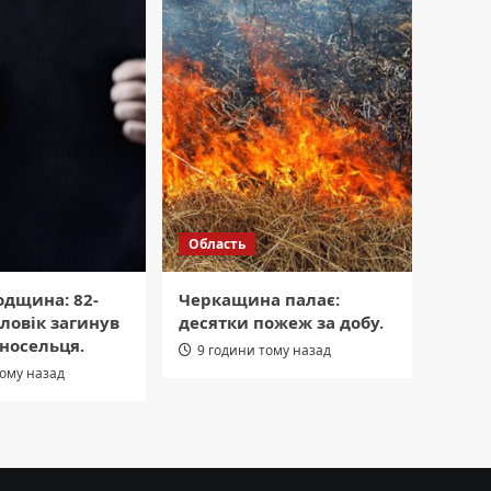
Область
одщина: 82-
Черкащина палає:
ловік загинув
десятки пожеж за добу.
дносельця.
9 години тому назад
тому назад