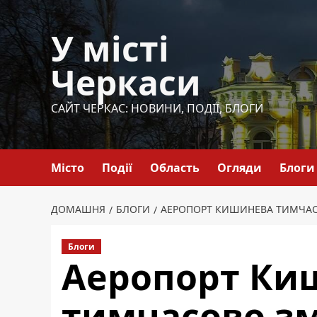
Перейти
до
У місті
вмісту
Черкаси
САЙТ ЧЕРКАС: НОВИНИ, ПОДІЇ, БЛОГИ
Місто
Події
Область
Огляди
Блоги
ДОМАШНЯ
БЛОГИ
АЕРОПОРТ КИШИНЕВА ТИМЧАСО
Блоги
Аеропорт Ки
тимчасово зм