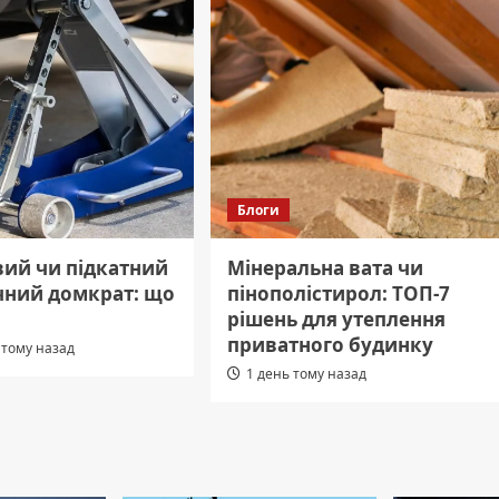
Блоги
ий чи підкатний
Мінеральна вата чи
ічний домкрат: що
пінополістирол: ТОП-7
рішень для утеплення
приватного будинку
 тому назад
1 день тому назад