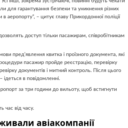
сі інші, зокрема зустрічаючі, повинні будуть чекати
ли для гарантування безпеки та уникнення різних
 в аеропорту”, – цитує главу Прикордонної поліції
дозволять доступ тільки пасажирам, співробітникам
ови пред’явлення квитка і проїзного документа, які
процедури пасажир пройде реєстрацію, перевірку
ревірку документів і митний контроль. Після цього
– ідеться в повідомленні.
опорт за три години до вильоту, щоб встигнути
 час від часу.
виживали авіакомпанії