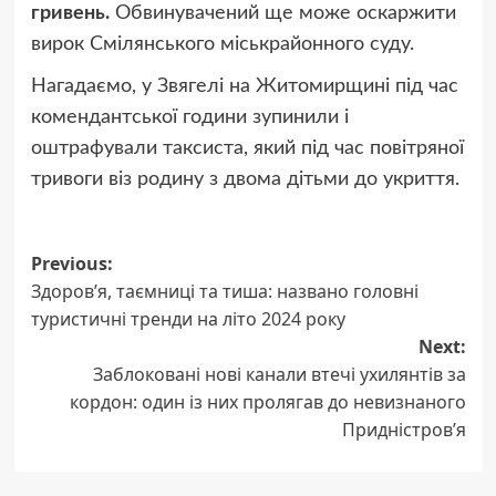
гривень.
Обвинувачений ще може оскаржити
вирок Смілянського міськрайонного суду.
Нагадаємо,
у Звягелі на Житомирщині під час
комендантської години зупинили і
оштрафували таксиста, який під час повітряної
тривоги віз родину з двома дітьми до укриття.
Post
Previous:
Здоров’я, таємниці та тиша: названо головні
navigation
туристичні тренди на літо 2024 року
Next:
Заблоковані нові канали втечі ухилянтів за
кордон: один із них пролягав до невизнаного
Придністров’я