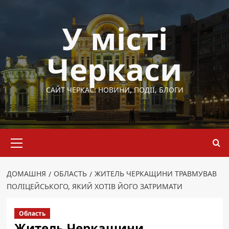
Перейти
до
У місті
вмісту
Черкаси
САЙТ ЧЕРКАС: НОВИНИ, ПОДІЇ, БЛОГИ
Основне
меню
ДОМАШНЯ
ОБЛАСТЬ
ЖИТЕЛЬ ЧЕРКАЩИНИ ТРАВМУВАВ
ПОЛІЦЕЙСЬКОГО, ЯКИЙ ХОТІВ ЙОГО ЗАТРИМАТИ
Область
Житель Черкащини