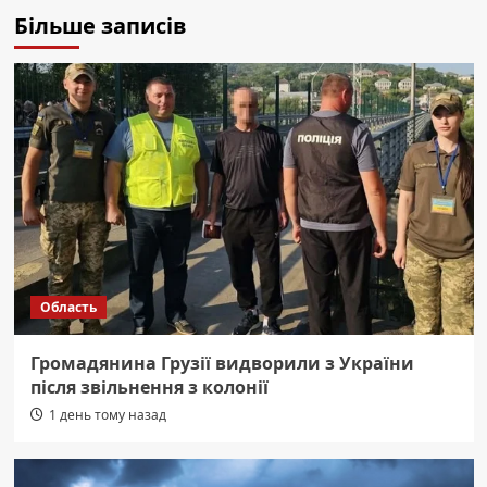
Більше записів
Область
Громадянина Грузії видворили з України
після звільнення з колонії
1 день тому назад