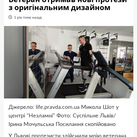
з оригінальним дизайном
1 рік тому назад
Джерело:
life.pravda.com.ua
Микола Шот у
центрі "Незламні" Фото: Суспільне Львів/
Ірина Мочульська
Посилання скопійовано
У Львові протезисти здійснили мрію ветерана,