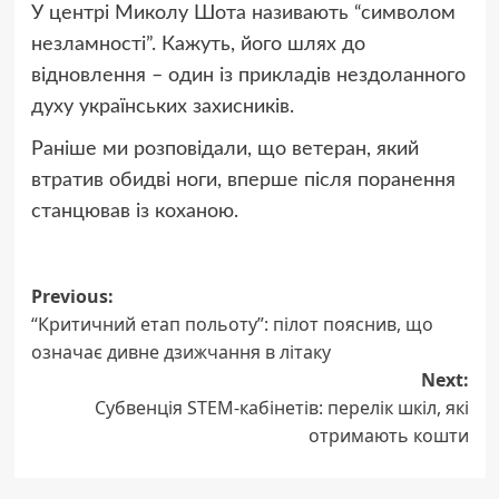
У центрі Миколу Шота називають “символом
незламності”. Кажуть, його шлях до
відновлення – один із прикладів нездоланного
духу українських захисників.
Раніше ми розповідали, що ветеран,
який
втратив обидві ноги, вперше після поранення
станцював із коханою.
Post
Previous:
“Критичний етап польоту”: пілот пояснив, що
navigation
означає дивне дзижчання в літаку
Next:
Субвенція STEM-кабінетів: перелік шкіл, які
отримають кошти