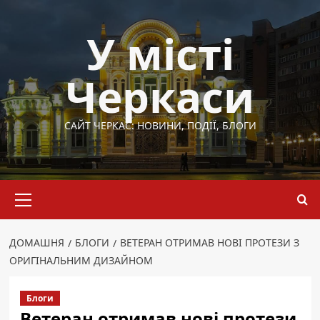
Перейти
до
У місті
вмісту
Черкаси
САЙТ ЧЕРКАС: НОВИНИ, ПОДІЇ, БЛОГИ
Основне
меню
ДОМАШНЯ
БЛОГИ
ВЕТЕРАН ОТРИМАВ НОВІ ПРОТЕЗИ З
ОРИГІНАЛЬНИМ ДИЗАЙНОМ
Блоги
Ветеран отримав нові протези