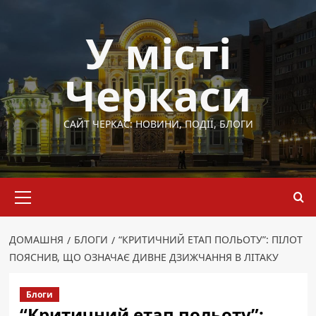
Перейти
до
У місті
вмісту
Черкаси
САЙТ ЧЕРКАС: НОВИНИ, ПОДІЇ, БЛОГИ
Основне
меню
ДОМАШНЯ
БЛОГИ
“КРИТИЧНИЙ ЕТАП ПОЛЬОТУ”: ПІЛОТ
ПОЯСНИВ, ЩО ОЗНАЧАЄ ДИВНЕ ДЗИЖЧАННЯ В ЛІТАКУ
Блоги
“Критичний етап польоту”: