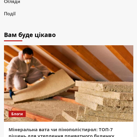
Огляди
Події
Вам буде цікаво
Блоги
Мінеральна вата чи пінополістирол: ТОП-7
рішень для утеплення приватного будинку