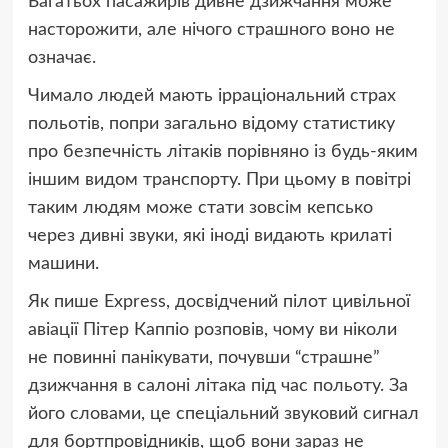
Багатьох пасажирів дивне дзижчання може
насторожити, але нічого страшного воно не
означає.
Чимало людей мають ірраціональний страх
польотів, попри загально відому статистику
про безпечність літаків порівняно із будь-яким
іншим видом транспорту. При цьому в повітрі
таким людям може стати зовсім кепсько
через дивні звуки, які іноді видають крилаті
машини.
Як пише Express, досвідчений пілот цивільної
авіації Пітер Каппіо розповів, чому ви ніколи
не повинні панікувати, почувши “страшне”
дзижчання в салоні літака під час польоту. За
його словами, це спеціальний звуковий сигнал
для бортпровідників, щоб вони зараз не