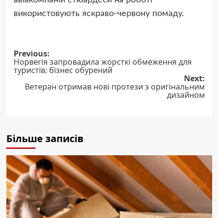
використовують яскраво-червону помаду.
Post
Previous:
Норвегія запровадила жорсткі обмеження для
navigation
туристів: бізнес обурений
Next:
Ветеран отримав нові протези з оригінальним
дизайном
Більше записів