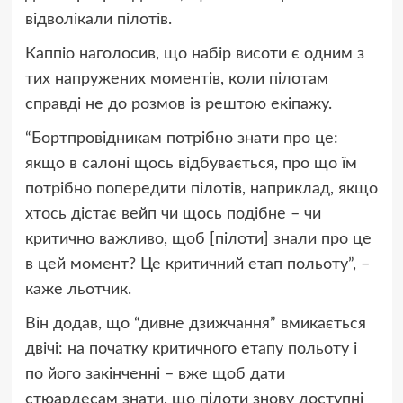
відволікали пілотів.
Каппіо наголосив, що набір висоти є одним з
тих напружених моментів, коли пілотам
справді не до розмов із рештою екіпажу.
“Бортпровідникам потрібно знати про це:
якщо в салоні щось відбувається, про що їм
потрібно попередити пілотів, наприклад, якщо
хтось дістає вейп чи щось подібне – чи
критично важливо, щоб [пілоти] знали про це
в цей момент? Це критичний етап польоту”, –
каже льотчик.
Він додав, що “дивне дзижчання” вмикається
двічі: на початку критичного етапу польоту і
по його закінченні – вже щоб дати
стюардесам знати, що пілоти знову доступні