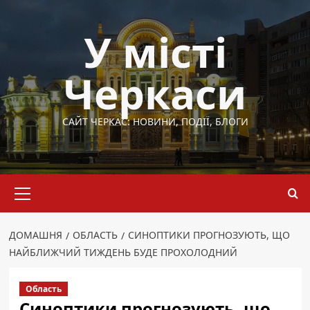
Перейти
до
У місті
вмісту
Черкаси
САЙТ ЧЕРКАС: НОВИНИ, ПОДІЇ, БЛОГИ
Основне
меню
ДОМАШНЯ
ОБЛАСТЬ
СИНОПТИКИ ПРОГНОЗУЮТЬ, ЩО
НАЙБЛИЖЧИЙ ТИЖДЕНЬ БУДЕ ПРОХОЛОДНИЙ
Область
Синоптики прогнозують, що