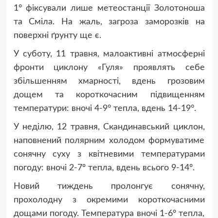
1° фіксували лише метеостанції Золотоноша
та Сміла. На жаль, загроза заморозків на
поверхні ґрунту ще є.
У суботу, 11 травня, малоактивні атмосферні
фронти циклону «Гуля» проявлять себе
збільшенням хмарності, вдень грозовим
дощем та короткочасним підвищенням
температури: вночі 4-9° тепла, вдень 14-19°.
У неділю, 12 травня, Скандинавський циклон,
наповнений полярним холодом формуватиме
сонячну суху з квітневими температурами
погоду: вночі 2-7º тепла, вдень всього 9-14º.
Новий тиждень пролонгує сонячну,
прохолодну з окремими короткочасними
дощами погоду. Температура вночі 1-6º тепла,