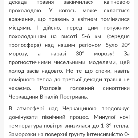
декада травня закінчилася квітневою
прохолодою. У когось може скластися
враження, що травень з квітнем помінялися
місцями. І дійсно, перед цим потужним
похолоданням на висоті 5-6 км, (середня
тропосфера) над нашим регіоном було 20°
морозу, а наразі 30° морозу! За
прогностичними чисельними моделями, цей
холод засів надовго. Не те що спеки, навіть
помірного тепла до третьої декади травня не
чекаємо. Розповів головний синоптики
Черкащини Віталій Постриань.
В атмосфері над Черкащиною продовжує
домінувати північний процес. Минулої ночі
температура повітря знизилася до 1-3° тепла.
Заморозки на поверхні ґрунту інтенсивністю 0-