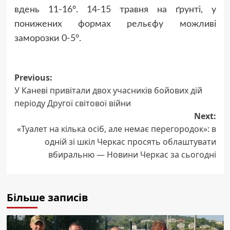
вдень 11-16º. 14-15 травня на ґрунті, у
понижених формах рельєфу можливі
заморозки 0-5°.
Post
Previous:
У Каневі привітали двох учасників бойових дій
navigation
періоду Другої світової війни
Next:
«Туалет на кілька осіб, але немає перегородок»: в
одній зі шкіл Черкас просять облаштувати
вбиральню — Новини Черкас за сьогодні
Більше записів