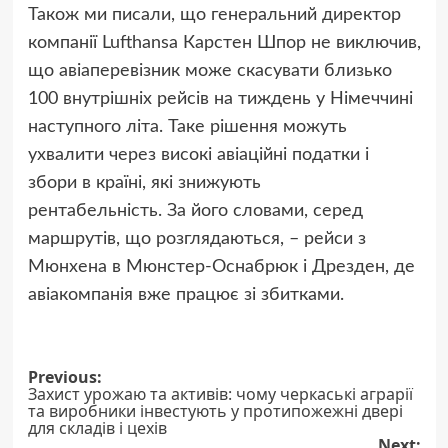
Також ми писали, що генеральний директор
компанії Lufthansa Карстен Шпор не виключив,
що авіаперевізник може скасувати близько
100 внутрішніх рейсів на тиждень у Німеччині
наступного літа. Таке рішення можуть
ухвалити через високі авіаційні податки і
збори в країні, які знижують
рентабельність. За його словами, серед
маршрутів, що розглядаються, – рейси з
Мюнхена в Мюнстер-Оснабрюк і Дрезден, де
авіакомпанія вже працює зі збитками.
Post
Previous:
Захист урожаю та активів: чому черкаські аграрії
navigation
та виробники інвестують у протипожежні двері
для складів і цехів
Next: