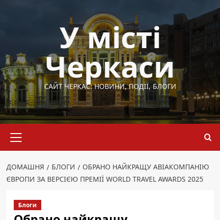
Перейти
до
У місті
вмісту
Черкаси
САЙТ ЧЕРКАС: НОВИНИ, ПОДІЇ, БЛОГИ
Основне
меню
ДОМАШНЯ
БЛОГИ
ОБРАНО НАЙКРАЩУ АВІАКОМПАНІЮ
ЄВРОПИ ЗА ВЕРСІЄЮ ПРЕМІЇ WORLD TRAVEL AWARDS 2025
Блоги
Обрано найкращу