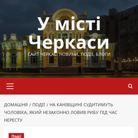
Перейти
до
У місті
вмісту
Черкаси
САЙТ ЧЕРКАС: НОВИНИ, ПОДІЇ, БЛОГИ
Основне
меню
ДОМАШНЯ
ПОДІЇ
НА КАНІВЩИНІ СУДИТИМУТЬ
ЧОЛОВІКА, ЯКИЙ НЕЗАКОННО ЛОВИВ РИБУ ПІД ЧАС
НЕРЕСТУ
Події