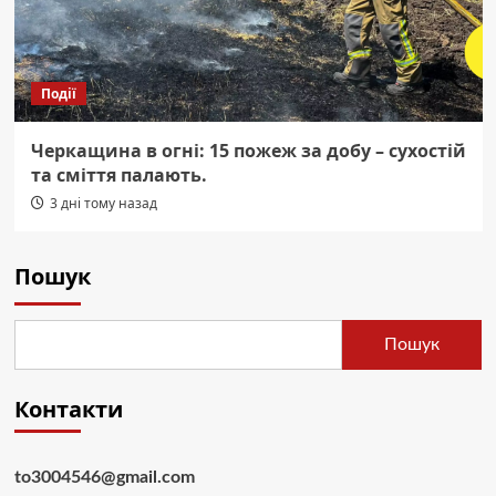
Події
Черкащина в огні: 15 пожеж за добу – сухостій
та сміття палають.
3 дні тому назад
Пошук
Пошук
Контакти
to3004546@gmail.com