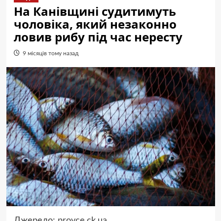
На Канівщині судитимуть
чоловіка, який незаконно
ловив рибу під час нересту
9 місяців тому назад
Джерело:
provce.ck.ua