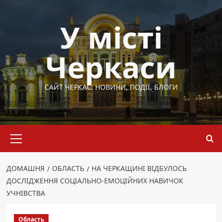
Перейти
до
У місті
вмісту
Черкаси
САЙТ ЧЕРКАС: НОВИНИ, ПОДІЇ, БЛОГИ
Основне
меню
ДОМАШНЯ
ОБЛАСТЬ
НА ЧЕРКАЩИНІ ВІДБУЛОСЬ
ДОСЛІДЖЕННЯ СОЦІАЛЬНО-ЕМОЦІЙНИХ НАВИЧОК
УЧНІВСТВА
Область