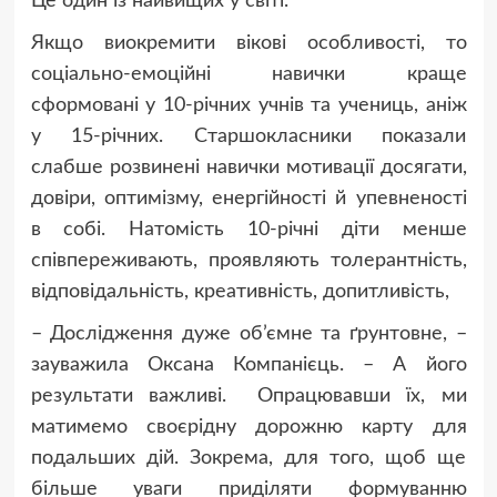
Це один із найвищих у світі.
Якщо виокремити вікові особливості, то
соціально-емоційні навички краще
сформовані у 10-річних учнів та учениць, аніж
у 15-річних. Старшокласники показали
слабше розвинені навички мотивації досягати,
довіри, оптимізму, енергійності й упевненості
в собі. Натомість 10-річні діти менше
співпереживають, проявляють толерантність,
відповідальність, креативність, допитливість,
– Дослідження дуже об’ємне та ґрунтовне, –
зауважила Оксана Компанієць. – А його
результати важливі. Опрацювавши їх, ми
матимемо своєрідну дорожню карту для
подальших дій. Зокрема, для того, щоб ще
більше уваги приділяти формуванню