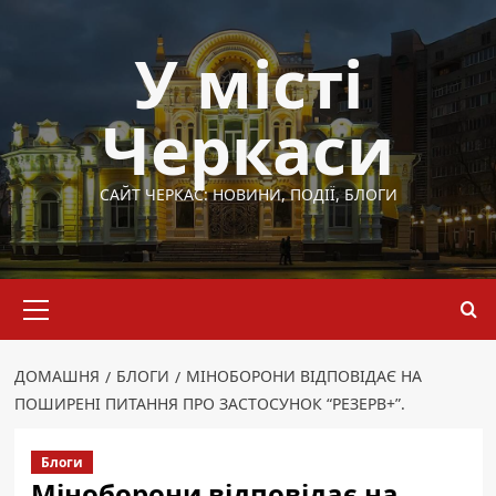
Перейти
до
У місті
вмісту
Черкаси
САЙТ ЧЕРКАС: НОВИНИ, ПОДІЇ, БЛОГИ
Основне
меню
ДОМАШНЯ
БЛОГИ
МІНОБОРОНИ ВІДПОВІДАЄ НА
ПОШИРЕНІ ПИТАННЯ ПРО ЗАСТОСУНОК “РЕЗЕРВ+”.
Блоги
Міноборони відповідає на