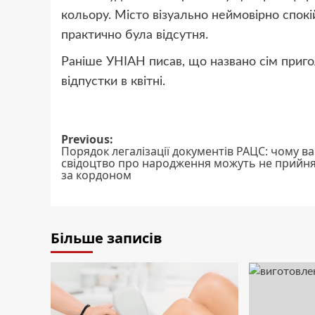
кольору. Місто візуально неймовірно спокі
практично була відсутня.
Раніше УНІАН писав, що названо сім приго
відпустки в квітні.
Post
Previous:
Порядок легалізації документів РАЦС: чому в
navigation
свідоцтво про народження можуть не прийн
за кордоном
Більше записів