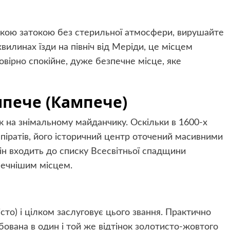
кою затокою без стерильної атмосфери, вирушайте
вилинах їзди на північ від Меріди, це місцем
овірно спокійне, дуже безпечне місце, яке
пече (Кампече)
к на знімальному майданчику. Оскільки в 1600-х
 піратів, його історичний центр оточений масивними
він входить до списку Всесвітньої спадщини
печнішим місцем.
сто) і цілком заслуговує цього звання. Практично
бована в один і той же відтінок золотисто-жовтого