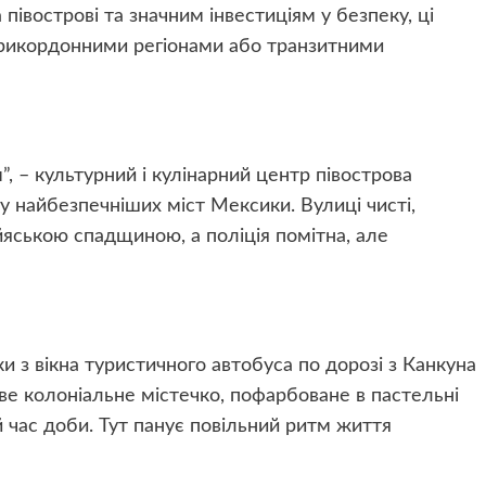
 півострові та значним інвестиціям у безпеку, ці
 прикордонними регіонами або транзитними
”, – культурний і кулінарний центр півострова
у найбезпечніших міст Мексики. Вулиці чисті,
яською спадщиною, а поліція помітна, але
ки з вікна туристичного автобуса по дорозі з Канкуна
аве колоніальне містечко, пофарбоване в пастельні
 час доби. Тут панує повільний ритм життя