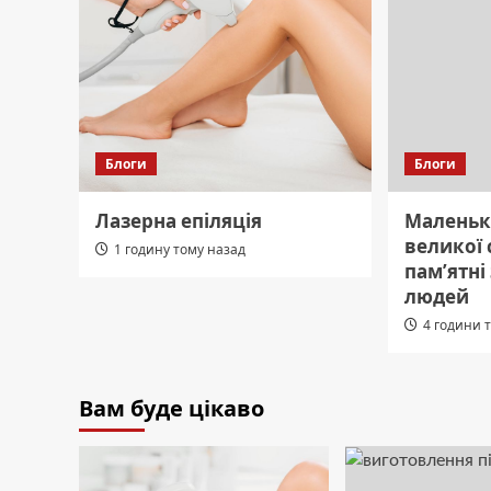
Блоги
Блоги
Лазерна епіляція
Маленьк
великої 
1 годину тому назад
пам’ятні
людей
4 години 
Вам буде цікаво