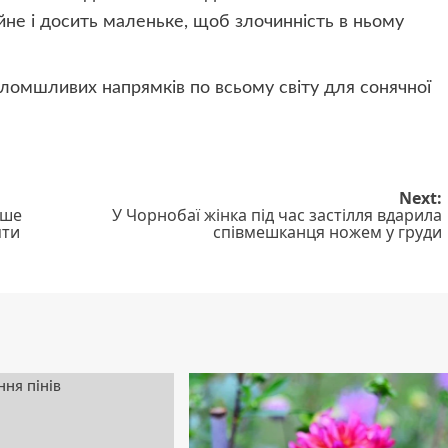
йне і досить маленьке, щоб злочинність в ньому
ломшливих напрямків по всьому світу для сонячної
Next:
аше
У Чорнобаї жінка під час застілля вдарила
яти
співмешканця ножем у груди