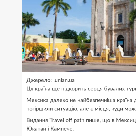
Джерело:
.unian.ua
Ця країна ще підкорить серця бувалих тури
Мексика далеко не найбезпечніша країна 
погіршили ситуацію, але є місця, куди можн
Видання Travel off path пише, що в Мексиц
Юкатан і Кампече.