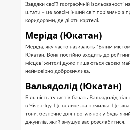
Завдяки своїй географічній ізольованості на
штати – це зовсім інший світ порівняно з
коридорами, де діють картелі.
Меріда (Юкатан)
Меріда, яку часто називають “Білим містом
Юкатан. Вона постійно входить до рейтинг
місцеві жителі дуже пишаються своєю май
неймовірно доброзичлива.
Вальядолід (Юкатан)
Більшість туристів бачать Вальядолід тіль
в Чічен-Іцу. Це величезна помилка. Це жв
тони, безпечне для прогулянок у будь-який
джунглів, який змушує вас розслабитися.