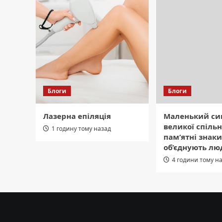
Блоги
Блоги
Лазерна епіляція
Маленький си
великої спільн
1 годину тому назад
пам’ятні знаки
об’єднують лю
4 години тому н