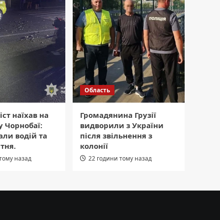
Область
ст наїхав на
Громадянина Грузії
у Чорнобаї:
видворили з України
ли водій та
після звільнення з
тня.
колонії
 тому назад
22 години тому назад