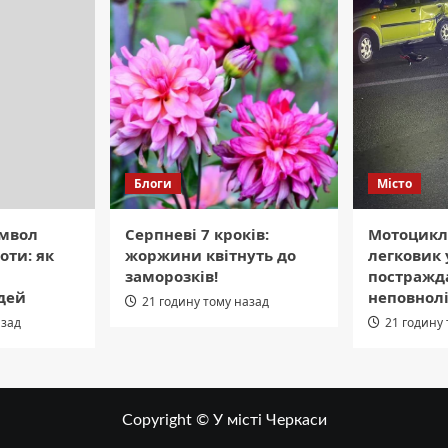
Блоги
Місто
мвол
Серпневі 7 кроків:
Мотоциклі
оти: як
жоржини квітнуть до
легковик 
заморозків!
постражда
дей
неповнолі
21 годину тому назад
азад
21 годину
Copyright © У місті Черкаси