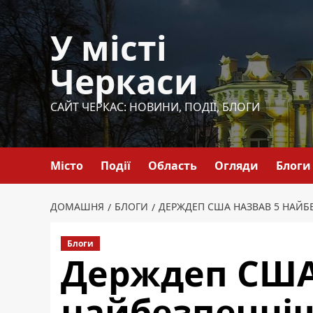
Перейти
до
У місті
вмісту
Черкаси
САЙТ ЧЕРКАС: НОВИНИ, ПОДІЇ, БЛОГИ
Місто
Події
Область
Огляди
Блоги
ДОМАШНЯ
БЛОГИ
ДЕРЖДЕП США НАЗВАВ 5 НАЙБ
Блоги
Держдеп США
найбезпечніш