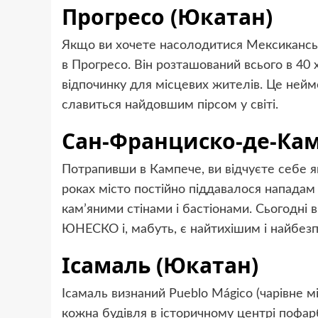
Прогресо (Юкатан)
Якщо ви хочете насолодитися Мексикансь
в Прогресо. Він розташований всього в 40 х
відпочинку для місцевих жителів. Це нейм
славиться найдовшим пірсом у світі.
Сан-Франциско-де-Кам
Потрапивши в Кампече, ви відчуєте себе я
роках місто постійно піддавалося нападам
кам’яними стінами і бастіонами. Сьогодні 
ЮНЕСКО і, мабуть, є найтихішим і найбез
Ісамаль (Юкатан)
Ісамаль визнаний Pueblo Mágico (чарівне мі
кожна будівля в історичному центрі пофар