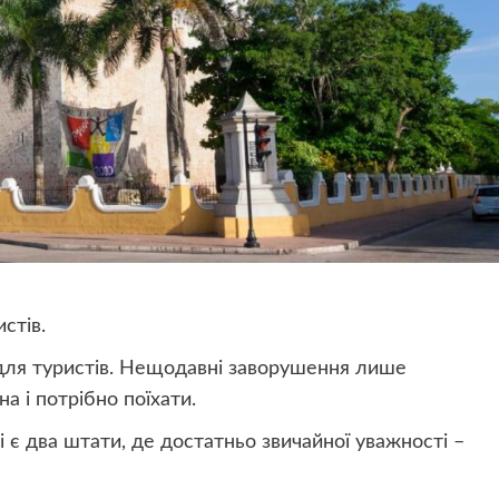
стів.
для туристів. Нещодавні заворушення лише
а і потрібно поїхати.
і є два штати, де достатньо звичайної уважності –