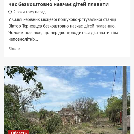
час безкоштовно навчає дітей плавати
2 роки тому назад
У Смілі керівник місцевої пошуково-рятувальної станції
Віктор Терновцев безкоштовно навчає дітей плаванню.
Чоловік пояснює, що нерідко доводиться діставати тіла
неповнолітніх...
Докладніше
Більше
про
У
Смілі
водолаз-
рятувальник
у
позаробочий
час
безкоштовно
навчає
дітей
плавати
Область