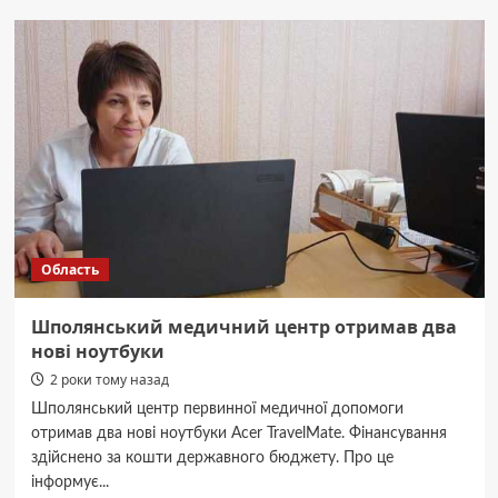
психологічних
практик:
психологи
поліції
та
військовослужбовці
обмінювалися
досвідом
Область
Шполянський медичний центр отримав два
нові ноутбуки
2 роки тому назад
Шполянський центр первинної медичної допомоги
отримав два нові ноутбуки Acer TravelMate. Фінансування
здійснено за кошти державного бюджету. Про це
інформує...