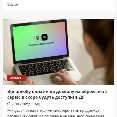
Докладніше
Більше
про
Індивідуально
та
доступно:
на
Черкащині
втілюють
соціальний
“пілот”
Область
Від шлюбу онлайн до дозволу на зброю: які 5
сервісів скоро будуть доступні в Дії
2 роки тому назад
Мінцифри разом з іншими міністерствами продовжує
переводити сервіси з офлайну в онлайн, щоб громадяни