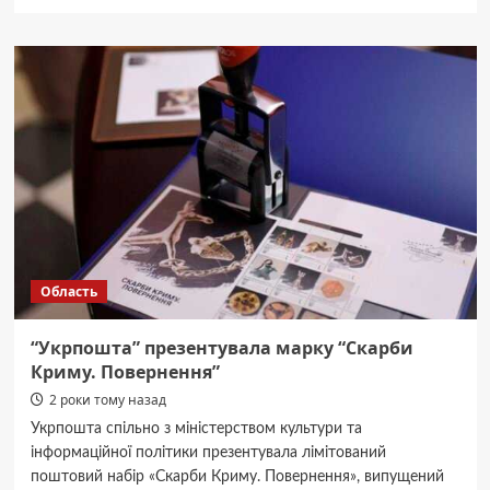
про
В
області
визначили
кращого
спортсмена
червня-2024
Область
“Укрпошта” презентувала марку “Скарби
Криму. Повернення”
2 роки тому назад
Укрпошта спільно з міністерством культури та
інформаційної політики презентувала лімітований
поштовий набір «Скарби Криму. Повернення», випущений