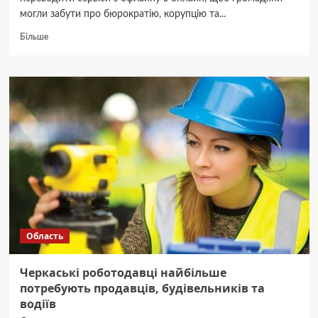
могли забути про бюрократію, корупцію та...
Докладніше
Більше
про
Від
шлюбу
онлайн
до
дозволу
на
зброю:
які
5
сервісів
скоро
будуть
доступні
Область
в
Дії
Черкаські роботодавці найбільше
потребують продавців, будівельників та
водіїв