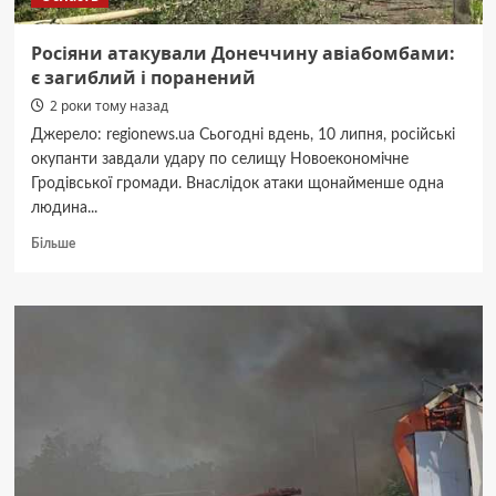
Росіяни атакували Донеччину авіабомбами:
є загиблий і поранений
2 роки тому назад
Джерело: regionews.ua Сьогодні вдень, 10 липня, російські
окупанти завдали удару по селищу Новоекономічне
Гродівської громади. Внаслідок атаки щонайменше одна
людина...
Докладніше
Більше
про
Росіяни
атакували
Донеччину
авіабомбами:
є
загиблий
і
поранений