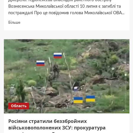
Джерело: regionews.ua Внаслідок ракетного обстрілу
Вознесенська Миколаївської області 10 липня є загиблі та
постраждалі Про це повідомив голова Миколаївської ОВА...
Докладніше
Більше
про
Ракетний
удар
по
Вознесенську:
є
загиблий,
серед
поранених
–
мер
Область
Росіяни стратили беззбройних
військовополонених ЗСУ: прокуратура