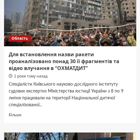
Область
Для встановлення назви ракети
проаналізовано понад 30 її фрагментів та
відео влучання в “ОХМАТДИТ”
2 роки тому назад
Спеціалісти Київського науково-дослідного інституту
судових експертиз Міністерства юстиції України з 8 по 9
липня працювали на території Національної дитячої
спеціалізованої...
Докладніше
Більше
про
Для
встановлення
назви