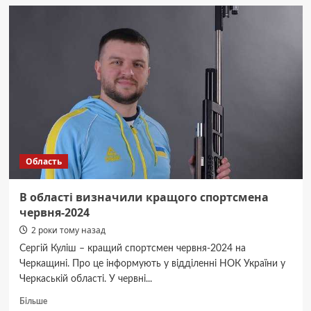
Черкащині
цьогоріч
зареєстровано
один
випадок
ліптоспірозу
Область
В області визначили кращого спортсмена
червня-2024
2 роки тому назад
Сергій Куліш – кращий спортсмен червня-2024 на
Черкащині. Про це інформують у відділенні НОК України у
Черкаській області. У червні...
Докладніше
Більше