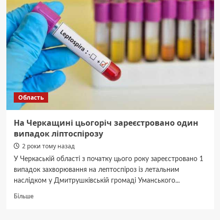
відмінусували
два
ворожі
танки
та
три
засоби
ППО
Область
На Черкащині цьогоріч зареєстровано один
випадок ліптоспірозу
2 роки тому назад
У Черкаській області з початку цього року зареєстровано 1
випадок захворювання на лептоспіроз із летальним
наслідком у Дмитрушківській громаді Уманського...
Докладніше
Більше
про
На