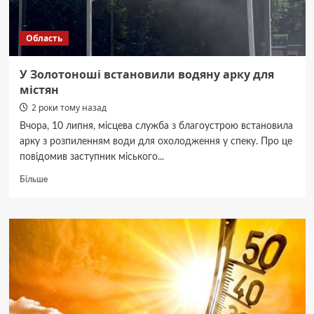
і
5
Область
–
без
У Золотоноші встановили водяну арку для
містян
2 роки тому назад
Вчора, 10 липня, місцева служба з благоустрою встановила
арку з розпиленням води для охолодження у спеку. Про це
повідомив заступник міського...
Докладніше
Більше
про
У
Золотоноші
встановили
водяну
арку
для
містян