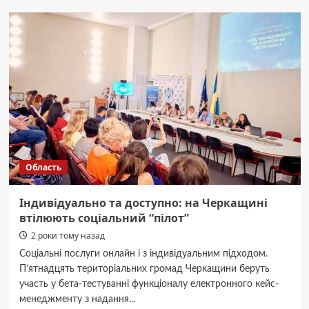
Херсоном
рятувальники
потрапили
під
повторний
обстріл:
відео
Область
Індивідуально та доступно: на Черкащині
втілюють соціальний “пілот”
2 роки тому назад
Соціальні послуги онлайн і з індивідуальним підходом.
П’ятнадцять територіальних громад Черкащини беруть
участь у бета-тестуванні функціоналу електронного кейс-
менеджменту з надання...