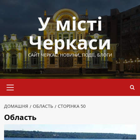
Перейти
до
У місті
вмісту
Черкаси
САЙТ ЧЕРКАС: НОВИНИ, ПОДІЇ, БЛОГИ
Основне
меню
ДОМАШНЯ
ОБЛАСТЬ
СТОРІНКА 50
Область