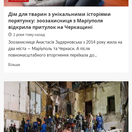
Дім для тварин з унікальними історіями
порятунку: зоозахисниця з Маріуполя
відкрила притулок на Черкащині
2 роки тому назад
Зоозахисниця Анастасія Задерновська з 2014 року жила на
два міста — Маріуполь та Черкаси. А після
повномасштабного вторгнення переїхала до...
Докладніше
Більше
про
Дім
для
тварин
з
унікальними
історіями
порятунку:
зоозахисниця
з
Маріуполя
відкрила