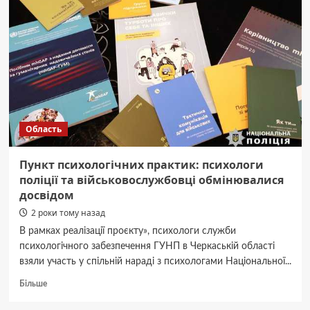
ногу
під
час
спуску
з
Говерли
Область
Пункт психологічних практик: психологи
поліції та військовослужбовці обмінювалися
досвідом
2 роки тому назад
В рамках реалізації проєкту», психологи служби
психологічного забезпечення ГУНП в Черкаській області
взяли участь у спільній нараді з психологами Національної...
Докладніше
Більше
про
Пункт