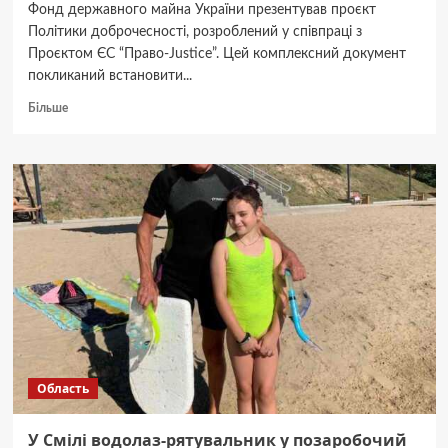
Фонд державного майна України презентував проєкт
Політики доброчесності, розроблений у співпраці з
Проєктом ЄС “Право-Justice”. Цей комплексний документ
покликаний встановити...
Докладніше
Більше
про
Фонд
державного
майна
України
презентував
проєкт
Політики
доброчесності
Область
У Смілі водолаз-рятувальник у позаробочий