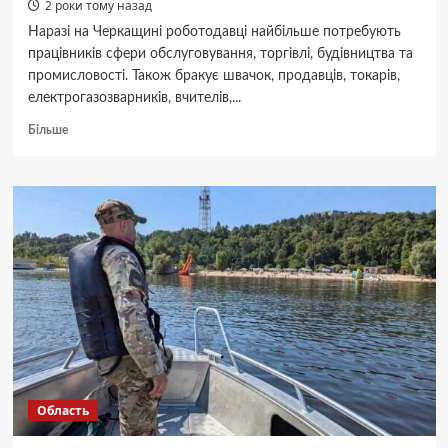
2 роки тому назад
Наразі на Черкащині роботодавці найбільше потребують
працівників сфери обслуговування, торгівлі, будівництва та
промисловості. Також бракує швачок, продавців, токарів,
електрогазозварників, вчителів,...
Докладніше
Більше
про
Черкаські
роботодавці
найбільше
потребують
продавців,
будівельників
та
водіїв
Область