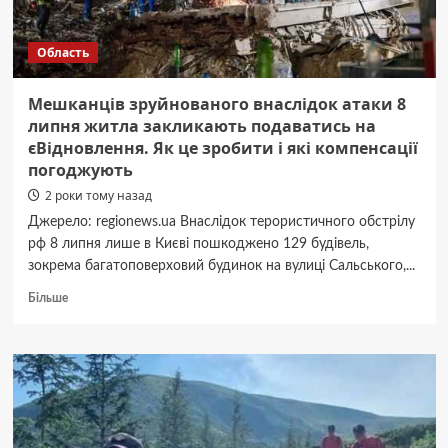
притулок
на
Область
Черкащині
Мешканців зруйнованого внаслідок атаки 8
липня житла закликають подаватись на
єВідновлення. Як це зробити і які компенсації
погоджують
2 роки тому назад
Джерело: regionews.ua Внаслідок терористичного обстрілу
рф 8 липня лише в Києві пошкоджено 129 будівель,
зокрема багатоповерховий будинок на вулиці Сальського,...
Докладніше
Більше
про
Мешканців
зруйнованого
внаслідок
атаки
8
липня
житла