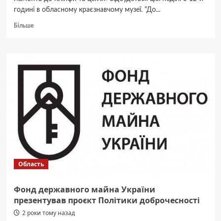
годині в обласному краєзнавчому музеї. “До...
Докладніше
Більше
про
Від
кістки
мамонта
до
цегли:
в
музеї
проведуть
архітектурний
майстер-
клас
Область
Фонд державного майна України
презентував проєкт Політики доброчесності
2 роки тому назад