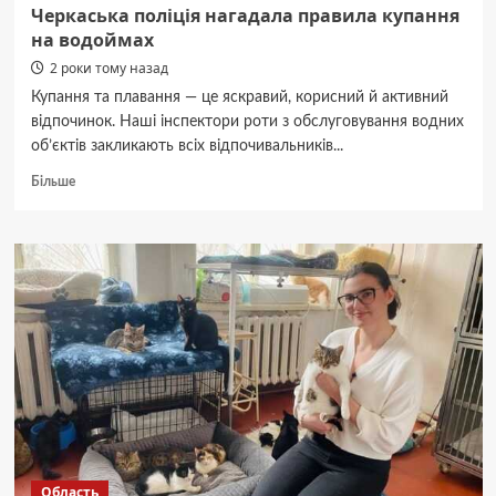
Черкаська поліція нагадала правила купання
на водоймах
2 роки тому назад
Купання та плавання — це яскравий, корисний й активний
відпочинок. Наші інспектори роти з обслуговування водних
об’єктів закликають всіх відпочивальників...
Докладніше
Більше
про
Черкаська
поліція
нагадала
правила
купання
на
водоймах
Область