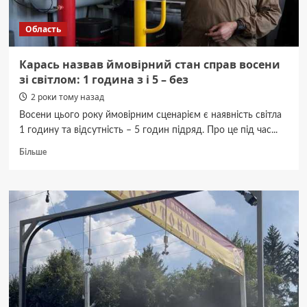
Область
Карась назвав ймовірний стан справ восени
зі світлом: 1 година з і 5 – без
2 роки тому назад
Восени цього року ймовірним сценарієм є наявність світла
1 годину та відсутність – 5 годин підряд. Про це під час...
Докладніше
Більше
про
Карась
назвав
ймовірний
стан
справ
восени
зі
світлом:
1
година
з