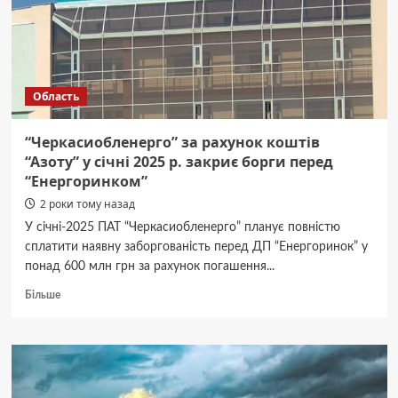
постраждав
надзвичайник
Область
“Черкасиобленерго” за рахунок коштів
“Азоту” у січні 2025 р. закриє борги перед
“Енергоринком”
2 роки тому назад
У січні-2025 ПАТ “Черкасиобленерго” планує повністю
сплатити наявну заборгованість перед ДП “Енергоринок” у
понад 600 млн грн за рахунок погашення...
Докладніше
Більше
про
“Черкасиобленерго”
за
рахунок
коштів
“Азоту”