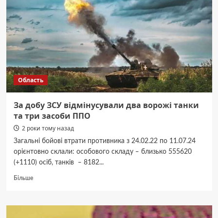
у
січні
2025
р.
закриє
борги
перед
“Енергоринком”
Область
За добу ЗСУ відмінусували два ворожі танки
та три засоби ППО
2 роки тому назад
Загальні бойові втрати противника з 24.02.22 по 11.07.24
орієнтовно склали: особового складу ‒ близько 555620
(+1110) осіб, танків ‒ 8182...
Докладніше
Більше
про
За
добу
ЗСУ