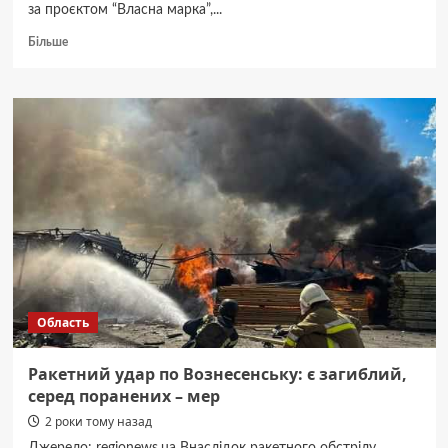
за проєктом “Власна марка”,...
Докладніше
Більше
про
“Укрпошта”
презентувала
марку
“Скарби
Криму.
Повернення”
Область
Ракетний удар по Вознесенську: є загиблий,
серед поранених – мер
2 роки тому назад