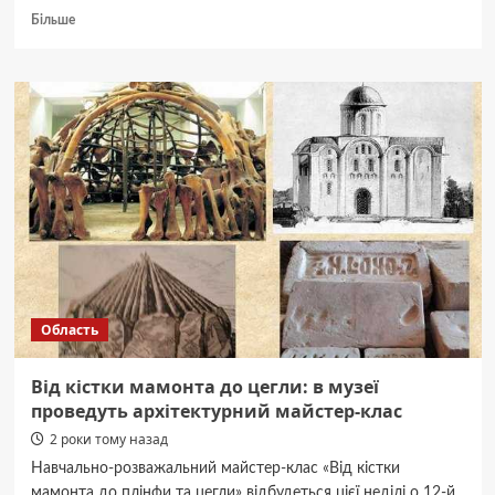
Докладніше
Більше
про
Шполянський
медичний
центр
отримав
два
нові
ноутбуки
Область
Від кістки мамонта до цегли: в музеї
проведуть архітектурний майстер-клас
2 роки тому назад
Навчально-розважальний майстер-клас «Від кістки
мамонта до плінфи та цегли» відбудеться цієї неділі о 12-й