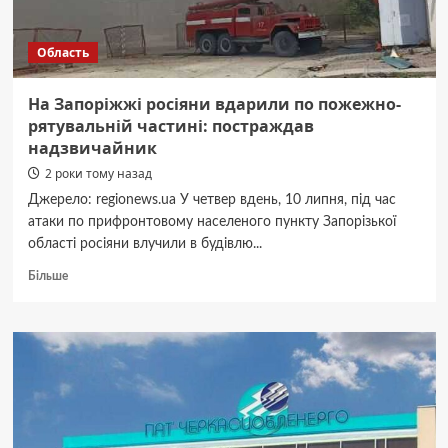
Область
На Запоріжжі росіяни вдарили по пожежно-
рятувальній частині: постраждав
надзвичайник
2 роки тому назад
Джерело: regionews.ua У четвер вдень, 10 липня, під час
атаки по прифронтовому населеного пункту Запорізької
області росіяни влучили в будівлю...
Докладніше
Більше
про
На
Запоріжжі
росіяни
вдарили
по
пожежно-
рятувальній
частині: