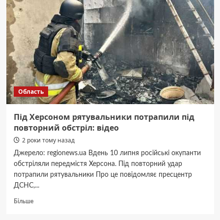
річний
чоловік
Область
Під Херсоном рятувальники потрапили під
повторний обстріл: відео
2 роки тому назад
Джерело: regionews.ua Вдень 10 липня російські окупанти
обстріляли передмістя Херсона. Під повторний удар
потрапили рятувальники Про це повідомляє пресцентр
ДСНС,...
Докладніше
Більше
про
Під