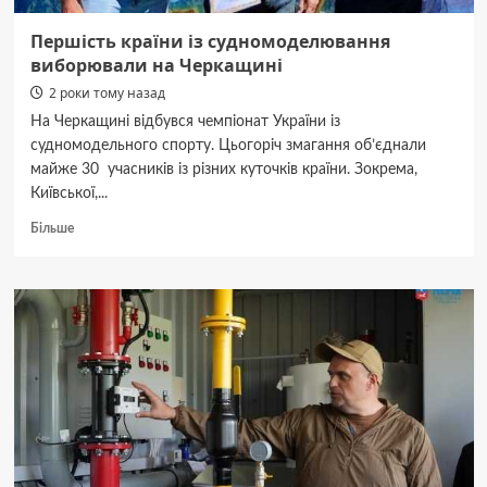
Першість країни із судномоделювання
виборювали на Черкащині
2 роки тому назад
На Черкащині відбувся чемпіонат України із
судномодельного спорту. Цьогоріч змагання об’єднали
майже 30 учасників із різних куточків країни. Зокрема,
Київської,...
Докладніше
Більше
про
Першість
країни
із
судномоделювання
виборювали
на
Черкащині