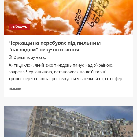
Область
Черкащина перебуває під пильним
“наглядом” пекучого сонця
2 роки тому назад
Антициклон, який вже тиждень панує над Україною,
зокрема Черкащиною, встановився по всій товщі
тропосфери і навіть простежується в нижній стратосфері...
Докладніше
Більше
про
Черкащина
перебуває
під
пильним
“наглядом”
пекучого
сонця