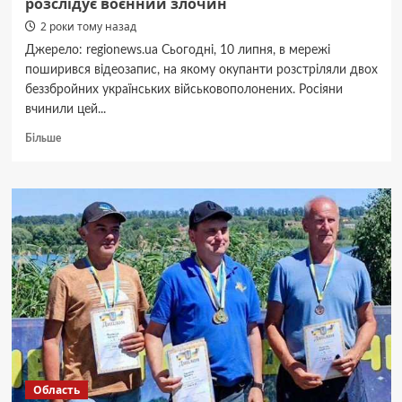
розслідує воєнний злочин
2 роки тому назад
Джерело: regionews.ua Сьогодні, 10 липня, в мережі
поширився відеозапис, на якому окупанти розстріляли двох
беззбройних українських військовополонених. Росіяни
вчинили цей...
Докладніше
Більше
про
Росіяни
стратили
беззбройних
військовополонених
ЗСУ:
прокуратура
розслідує
воєнний
злочин
Область