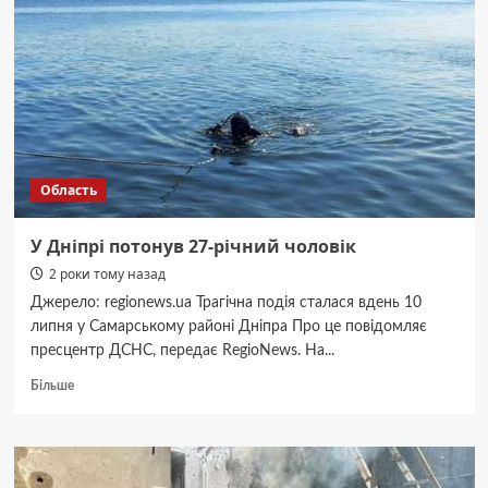
Область
У Дніпрі потонув 27-річний чоловік
2 роки тому назад
Джерело: regionews.ua Трагічна подія сталася вдень 10
липня у Самарському районі Дніпра Про це повідомляє
пресцентр ДСНС, передає RegioNews. На...
Докладніше
Більше
про
У
Дніпрі
потонув
27-