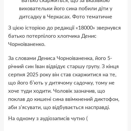
Батько скаржиться, що за вказівкою
виховательки його сина побили діти у
дитсадку в Черкасах. Фото тематичне
З цією історією до редакції «18000» звернувся
батько потерпілого хлопчика Денис
Чорноіваненко.
За словами Дениса Чорноіваненка, його 5‐
річний син Іван відвідує старшу групу. З кінця
серпня 2025 року він став скаржитися на те,
що його б’ють у дитячому садочку, тому не
хоче туди ходити. Чоловік зазначив, що
поклав до кишені сина ввімкнений диктофон,
аби з’ясувати, що відбувається насправді.
На одному з аудіозаписів чутно (