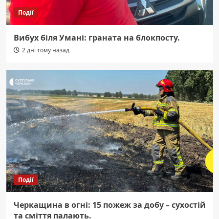
Події
Вибух біля Умані: граната на блокпосту.
2 дні тому назад
Події
Черкащина в огні: 15 пожеж за добу – сухостій
та сміття палають.