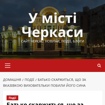
Перейти
до
У місті
вмісту
Черкаси
САЙТ ЧЕРКАС: НОВИНИ, ПОДІЇ, БЛОГИ
Основне
меню
ДОМАШНЯ
ПОДІЇ
БАТЬКО СКАРЖИТЬСЯ, ЩО ЗА
ВКАЗІВКОЮ ВИХОВАТЕЛЬКИ ПОБИЛИ ЙОГО СИНА
Події
Батько скаржиться, що за