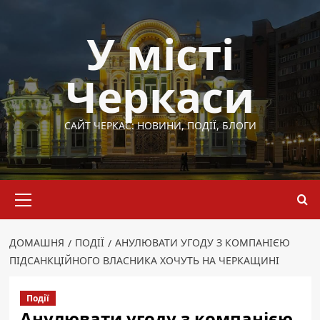
Перейти
до
У місті
вмісту
Черкаси
САЙТ ЧЕРКАС: НОВИНИ, ПОДІЇ, БЛОГИ
Основне
меню
ДОМАШНЯ
ПОДІЇ
АНУЛЮВАТИ УГОДУ З КОМПАНІЄЮ
ПІДСАНКЦІЙНОГО ВЛАСНИКА ХОЧУТЬ НА ЧЕРКАЩИНІ
Події
Анулювати угоду з компанією