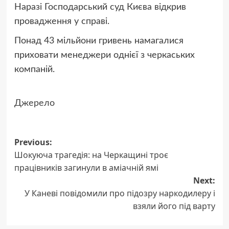
Наразі Господарський суд Києва відкрив
провадження у справі.
Понад 43 мільйони гривень намагалися
приховати менеджери однієї з черкаських
компаній.
Джерело
Post
Previous:
Шокуюча трагедія: на Черкащині троє
navigation
працівників загинули в аміачній ямі
Next:
У Каневі повідомили про підозру наркодилеру і
взяли його під варту