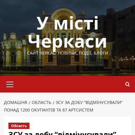
Перейти
до
У місті
вмісту
Черкаси
САЙТ ЧЕРКАС: НОВИНИ, ПОДІЇ, БЛОГИ
Основне
меню
ДОМАШНЯ
ОБЛАСТЬ
ЗСУ ЗА ДОБУ “ВІДМІНУСУВАЛИ”
ПОНАД 1200 ОКУПАНТІВ ТА 67 АРТСИСТЕМ
Область
ЗСУ за добу “відмінусували”