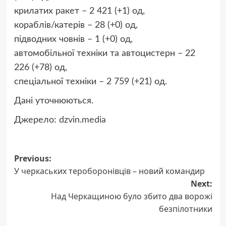
крилатих ракет – 2 421 (+1) од,
кораблів/катерів – 28 (+0) од,
підводних човнів – 1 (+0) од,
автомобільної техніки та автоцистерн – 22
226 (+78) од,
спеціальної техніки – 2 759 (+21) од.
Дані уточнюються.
Джерело:
dzvin.media
Post
Previous:
У черкаських тероборонівців – новий командир
navigation
Next:
Над Черкащиною було збито два ворожі
безпілотники