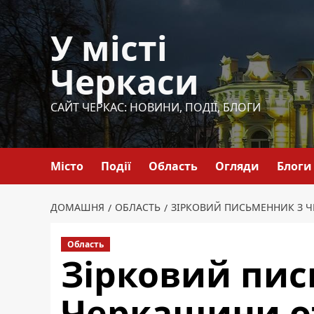
Перейти
до
У місті
вмісту
Черкаси
САЙТ ЧЕРКАС: НОВИНИ, ПОДІЇ, БЛОГИ
Місто
Події
Область
Огляди
Блоги
ДОМАШНЯ
ОБЛАСТЬ
ЗІРКОВИЙ ПИСЬМЕННИК З 
Область
Зірковий пис
Черкащини о