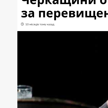
за перевище
10 місяців тому назад