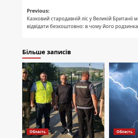
Post
Previous:
Казковий стародавній ліс у Великій Британії 
navigation
відвідати безкоштовно: в чому його родзинка
Більше записів
Область
Область