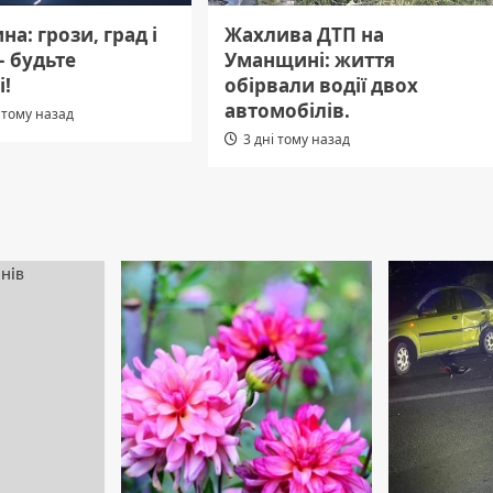
а: грози, град і
Жахлива ДТП на
– будьте
Уманщині: життя
і!
обірвали водії двох
автомобілів.
 тому назад
3 дні тому назад