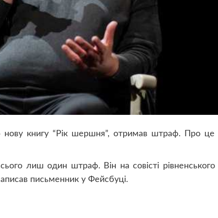
 нову книгу “Рік шершня”, отримав штраф. Про це
сього лиш один штраф. Він на совісті рівненського
написав письменник у Фейсбуці.