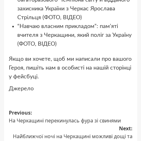
багаторазового Чемпіона світу й відданого
захисника України з Черкас Ярослава
Стрільця (ФОТО, ВІДЕО)
“Навчаю власним прикладом”: памʼяті
вчителя з Черкащини, який поліг за Україну
(ФОТО, ВІДЕО)
Якщо ви хочете, щоб ми написали про вашого
Героя, пишіть нам в особисті на нашій сторінці
у фейсбуці.
Джерело
Post
Previous:
На Черкащині перекинулась фура зі свинями
navigation
Next:
Найближчої ночі на Черкащині можливі дощі та