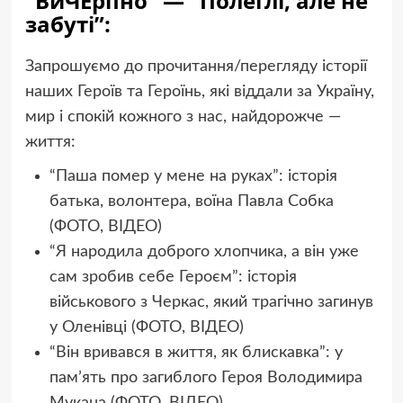
“ВиЧЕрпно” — “Полеглі, але не
забуті”:
Запрошуємо до прочитання/перегляду історії
наших Героїв та Героїнь, які віддали за Україну,
мир і спокій кожного з нас, найдорожче —
життя:
“Паша помер у мене на руках”: історія
батька, волонтера, воїна Павла Собка
(ФОТО, ВІДЕО)
“Я народила доброго хлопчика, а він уже
сам зробив себе Героєм”: історія
військового з Черкас, який трагічно загинув
у Оленівці (ФОТО, ВІДЕО)
“Він вривався в життя, як блискавка”: у
памʼять про загиблого Героя Володимира