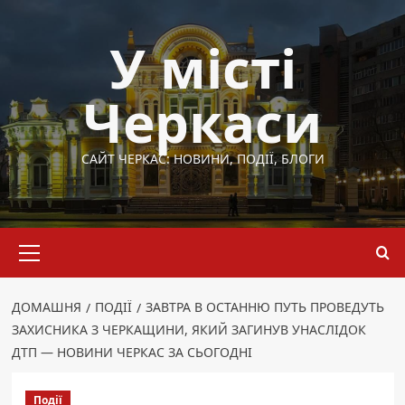
Перейти
до
У місті
вмісту
Черкаси
САЙТ ЧЕРКАС: НОВИНИ, ПОДІЇ, БЛОГИ
Основне
меню
ДОМАШНЯ
ПОДІЇ
ЗАВТРА В ОСТАННЮ ПУТЬ ПРОВЕДУТЬ
ЗАХИСНИКА З ЧЕРКАЩИНИ, ЯКИЙ ЗАГИНУВ УНАСЛІДОК
ДТП — НОВИНИ ЧЕРКАС ЗА СЬОГОДНІ
Події