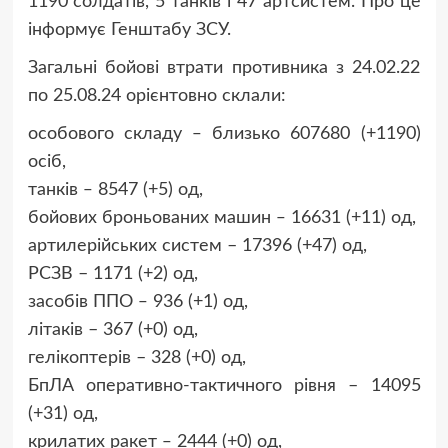
1190 солдатів, 5 танків і 47 артсистем. Про це
інформує Генштабу ЗСУ.
Загальні бойові втрати противника з 24.02.22
по 25.08.24 орієнтовно склали:
особового складу ‒ близько 607680 (+1190)
осіб,
танків ‒ 8547 (+5) од,
бойових броньованих машин ‒ 16631 (+11) од,
артилерійських систем – 17396 (+47) од,
РСЗВ – 1171 (+2) од,
засобів ППО ‒ 936 (+1) од,
літаків – 367 (+0) од,
гелікоптерів – 328 (+0) од,
БпЛА оперативно-тактичного рівня – 14095
(+31) од,
крилатих ракет ‒ 2444 (+0) од,