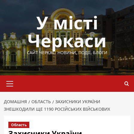
Перейти
до
У місті
вмісту
Черкаси
САЙТ ЧЕРКАС: НОВИНИ, ПОДІЇ, БЛОГИ
Основне
меню
ДОМАШНЯ
ОБЛАСТЬ
ЗАХИСНИКИ УКРАЇНИ
ЗНЕШКОДИЛИ ЩЕ 1190 РОСІЙСЬКИХ ВІЙСЬКОВИХ
Область
Захисники України