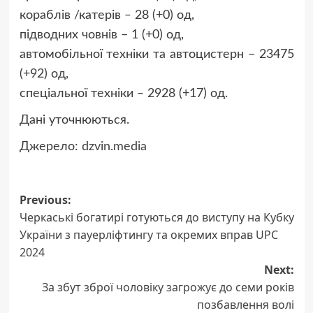
кораблів /катерів ‒ 28 (+0) од,
підводних човнів – 1 (+0) од,
автомобільної техніки та автоцистерн – 23475
(+92) од,
спеціальної техніки ‒ 2928 (+17) од.
Дані уточнюються.
Джерело:
dzvin.media
Post
Previous:
Черкаські богатирі готуються до виступу на Кубку
navigation
України з пауерліфтингу та окремих вправ UPC
2024
Next:
За збут зброї чоловіку загрожує до семи років
позбавлення волі