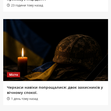
23 години тому назад
Місто
Черкаси навіки попрощалися: двоє захисників у
вічному спокої.
1 день тому назад