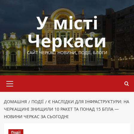
Перейти
до
У місті
вмісту
Черкаси
САЙТ ЧЕРКАС: НОВИНИ, ПОДІЇ, БЛОГИ
Основне
меню
ДОМАШНЯ
ПОДІЇ
Є НАСЛІДКИ ДЛЯ ІНФРАСТРУКТУРИ: НА
ЧЕРКАЩИНІ ЗНИЩИЛИ 10 РАКЕТ ТА ПОНАД 15 БПЛА —
НОВИНИ ЧЕРКАС ЗА СЬОГОДНІ
Події