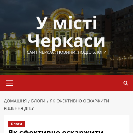
Перейти
до
У місті
вмісту
Черкаси
САЙТ ЧЕРКАС: НОВИНИ, ПОДІЇ, БЛОГИ
Основне
меню
ДОМАШНЯ
БЛОГИ
ЯК ЄФЕКТИВНО ОСКАРЖИТИ
РІШЕННЯ ДПІ?
Блоги
Як єфективно оскаржити