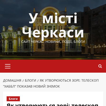
Перейти
до
У місті
вмісту
Черкаси
САЙТ ЧЕРКАС: НОВИНИ, ПОДІЇ, БЛОГИ
Основне
меню
ДОМАШНЯ
БЛОГИ
ЯК УТВОРЮЮТЬСЯ ЗОРІ: ТЕЛЕСКОП
“ХАББЛ” ПОКАЗАВ НОВИЙ ЗНІМОК
Блоги
Як утворюються зорі: телескоп