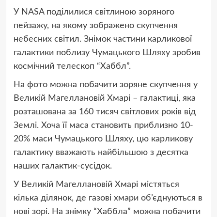
У NASA
поділилися
світлиною зоряного
пейзажу, на якому зображено скупчення
небесних світил. Знімок частини карликової
галактики поблизу Чумацького Шляху зробив
космічний телескоп “Хаббл”.
На фото можна побачити зоряне скупчення у
Великій Магеллановій Хмарі – галактиці, яка
розташована за 160 тисяч світлових років від
Землі. Хоча її маса становить приблизно 10-
20% маси Чумацького Шляху, цю карликову
галактику вважають найбільшою з десятка
наших галактик-сусідок.
У Великій Магеллановій Хмарі містяться
кілька ділянок, де газові хмари об’єднуються в
нові зорі. На знімку “Хаббла” можна побачити