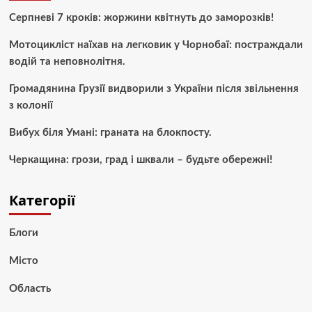
Серпневі 7 кроків: жоржини квітнуть до заморозків!
Мотоцикліст наїхав на легковик у Чорнобаї: постраждали
водій та неповнолітня.
Громадянина Грузії видворили з України після звільнення
з колонії
Вибух біля Умані: граната на блокпосту.
Черкащина: грози, град і шквали – будьте обережні!
Категорії
Блоги
Місто
Область