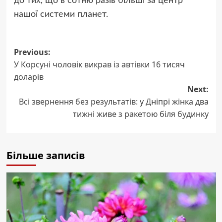
до тих, що в сотню разів більші за центр
нашої системи планет.
Post
Previous:
У Корсуні чоловік викрав із автівки 16 тисяч
navigation
доларів
Next:
Всі звернення без результатів: у Дніпрі жінка два
тижні живе з ракетою біля будинку
Більше записів