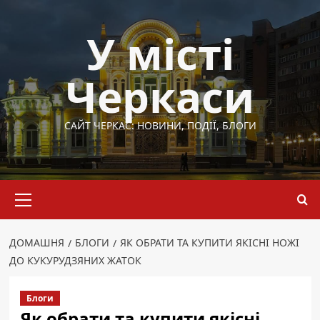
Перейти
до
У місті
вмісту
Черкаси
САЙТ ЧЕРКАС: НОВИНИ, ПОДІЇ, БЛОГИ
Основне
меню
ДОМАШНЯ
БЛОГИ
ЯК ОБРАТИ ТА КУПИТИ ЯКІСНІ НОЖІ
ДО КУКУРУДЗЯНИХ ЖАТОК
Блоги
Як обрати та купити якісні