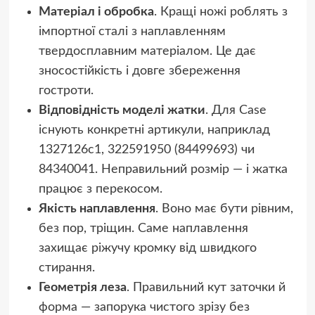
Матеріал і обробка
. Кращі ножі роблять з
імпортної сталі з наплавленням
твердосплавним матеріалом. Це дає
зносостійкість і довге збереження
гостроти.
Відповідність моделі жатки
. Для Case
існують конкретні артикули, наприклад
1327126c1, 322591950 (84499693) чи
84340041. Неправильний розмір — і жатка
працює з перекосом.
Якість наплавлення
. Воно має бути рівним,
без пор, тріщин. Саме наплавлення
захищає ріжучу кромку від швидкого
стирання.
Геометрія леза
. Правильний кут заточки й
форма — запорука чистого зрізу без