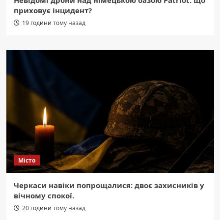
Невідомі дрони над німецькою базою Patriot: що
приховує інцидент?
19 години тому назад
Місто
Черкаси навіки попрощалися: двоє захисників у
вічному спокої.
20 години тому назад