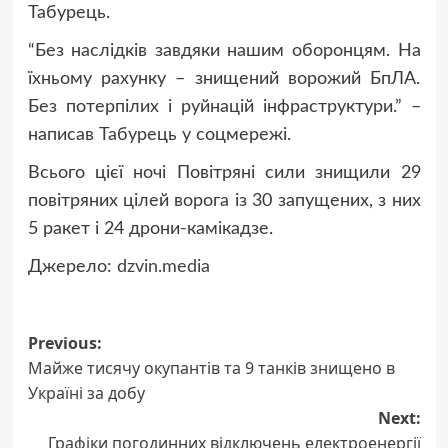
Табурець.
“Без наслідків завдяки нашим оборонцям. На
їхньому рахунку – знищений ворожий БпЛА.
Без потерпілих і руйнацій інфраструктури.” –
написав Табурець у соцмережі.
Всього цієї ночі Повітряні сили знищили 29
повітряних цілей ворога із 30 запущених, з них
5 ракет і 24 дрони-камікадзе.
Джерело:
dzvin.media
Post
Previous:
Майже тисячу окупантів та 9 танків знищено в
navigation
Україні за добу
Next:
Графіки погодинних відключень електроенергії