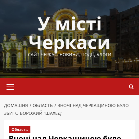
Перейти
до
У місті
вмісту
Черкаси
САЙТ ЧЕРКАС: НОВИНИ, ПОДІЇ, БЛОГИ
Основне
меню
ДОМАШНЯ
ОБЛАСТЬ
ВНОЧІ НАД ЧЕРКАЩИНОЮ БУЛО
ЗБИТО ВОРОЖИЙ “ШАХЕД”
Область
Вночі над Черкащиною було