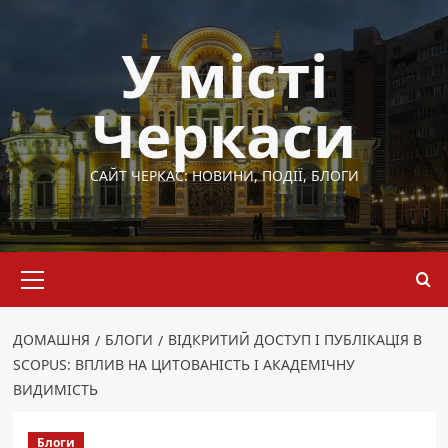
Перейти
до
У місті
вмісту
Черкаси
САЙТ ЧЕРКАС: НОВИНИ, ПОДІЇ, БЛОГИ
Основне
меню
ДОМАШНЯ
БЛОГИ
ВІДКРИТИЙ ДОСТУП І ПУБЛІКАЦІЯ В
SCOPUS: ВПЛИВ НА ЦИТОВАНІСТЬ І АКАДЕМІЧНУ
ВИДИМІСТЬ
Блоги