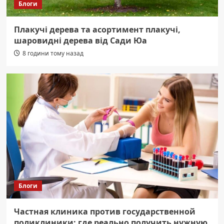
Блоги
Плакучі дерева та асортимент плакучі,
шаровидні дерева від Сади Юа
8 години тому назад
Блоги
Частная клиника против государственной
поликлиники: где реально получить нужную