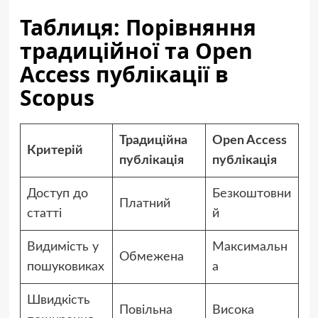
Таблиця: Порівняння
традиційної та Open
Access публікації в
Scopus
Традиційна
Open Access
Критерій
публікація
публікація
Доступ до
Безкоштовни
Платний
статті
й
Видимість у
Максимальн
Обмежена
пошуковиках
а
Швидкість
Повільна
Висока