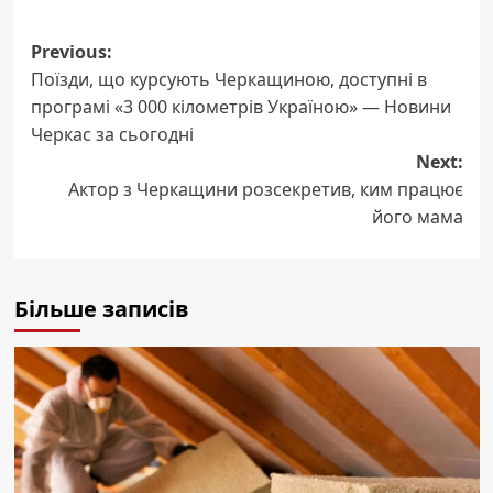
Post
Previous:
Поїзди, що курсують Черкащиною, доступні в
navigation
програмі «3 000 кілометрів Україною» — Новини
Черкас за сьогодні
Next:
Актор з Черкащини розсекретив, ким працює
його мама
Більше записів