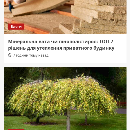
Блоги
Мінеральна вата чи пінополістирол: ТОП-7
рішень для утеплення приватного будинку
7 години тому назад