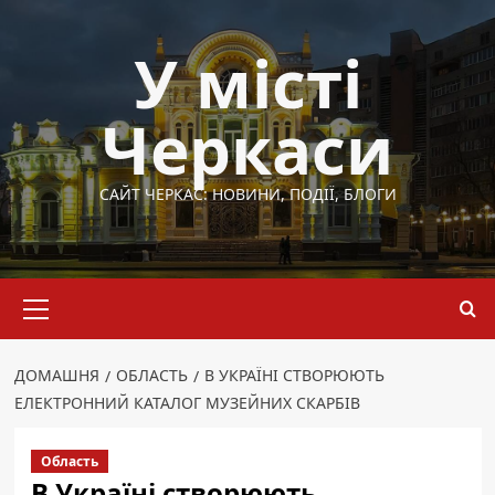
Перейти
до
У місті
вмісту
Черкаси
САЙТ ЧЕРКАС: НОВИНИ, ПОДІЇ, БЛОГИ
Основне
меню
ДОМАШНЯ
ОБЛАСТЬ
В УКРАЇНІ СТВОРЮЮТЬ
ЕЛЕКТРОННИЙ КАТАЛОГ МУЗЕЙНИХ СКАРБІВ
Область
В Україні створюють