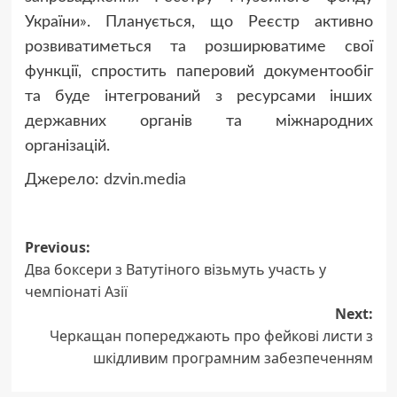
України». Планується, що Реєстр активно
розвиватиметься та розширюватиме свої
функції, спростить паперовий документообіг
та буде інтегрований з ресурсами інших
державних органів та міжнародних
організацій.
Джерело:
dzvin.media
Post
Previous:
Два боксери з Ватутіного візьмуть участь у
navigation
чемпіонаті Азії
Next:
Черкащан попереджають про фейкові листи з
шкідливим програмним забезпеченням