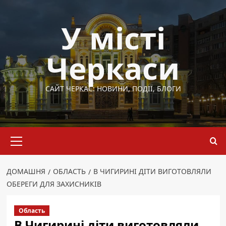
Перейти
до
У місті
вмісту
Черкаси
САЙТ ЧЕРКАС: НОВИНИ, ПОДІЇ, БЛОГИ
Основне
меню
ДОМАШНЯ
ОБЛАСТЬ
В ЧИГИРИНІ ДІТИ ВИГОТОВЛЯЛИ
ОБЕРЕГИ ДЛЯ ЗАХИСНИКІВ
Область
В Чигирині діти виготовляли