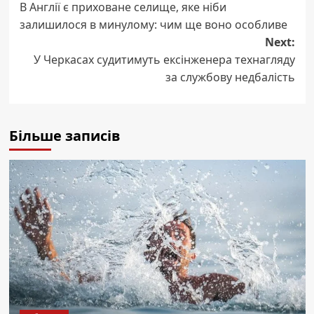
В Англії є приховане селище, яке ніби
navigation
залишилося в минулому: чим ще воно особливе
Next:
У Черкасах судитимуть ексінженера технагляду
за службову недбалість
Більше записів