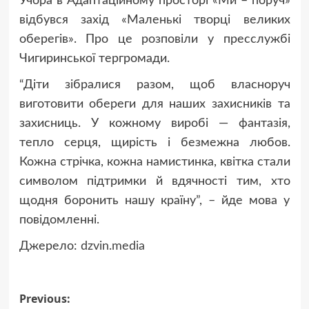
Учора в Адаптаційному просторі «Ми – поруч»
відбувся захід «Маленькі творці великих
оберегів». Про це розповіли у пресслужбі
Чигиринської тергромади.
“Діти зібралися разом, щоб власноруч
виготовити обереги для наших захисників та
захисниць. У кожному виробі — фантазія,
тепло серця, щирість і безмежна любов.
Кожна стрічка, кожна намистинка, квітка стали
символом підтримки й вдячності тим, хто
щодня боронить нашу країну”, – йде мова у
повідомленні.
Джерело:
dzvin.media
Post
Previous: