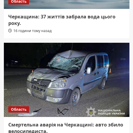
Область
Черкащина: 37 життів забрала вода цього
року.
16 години тому назад
Область
Смертельна аварія на Черкащині: авто збило
велосипедиста.