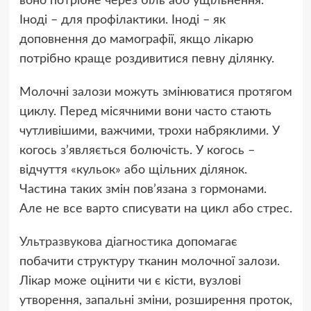
воно потрібне через біль або ущільнення.
Іноді – для профілактики. Іноді – як
доповнення до мамографії, якщо лікарю
потрібно краще роздивитися певну ділянку.
Молочні залози можуть змінюватися протягом
циклу. Перед місячними вони часто стають
чутливішими, важчими, трохи набряклими. У
когось з’являється болючість. У когось –
відчуття «кульок» або щільних ділянок.
Частина таких змін пов’язана з гормонами.
Але не все варто списувати на цикл або стрес.
Ультразвукова діагностика
допомагає
побачити структуру тканин молочної залози.
Лікар може оцінити чи є кісти, вузлові
утворення, запальні зміни, розширення проток,