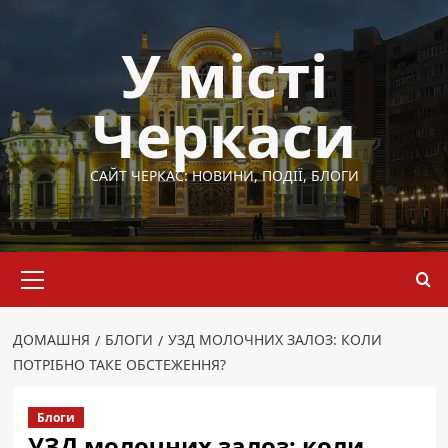
Перейти
до
У місті
вмісту
Черкаси
САЙТ ЧЕРКАС: НОВИНИ, ПОДІЇ, БЛОГИ
Основне
меню
ДОМАШНЯ
БЛОГИ
УЗД МОЛОЧНИХ ЗАЛОЗ: КОЛИ
ПОТРІБНО ТАКЕ ОБСТЕЖЕННЯ?
Блоги
УЗД молочних залоз: коли