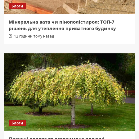
Блоги
Мінеральна вата чи пінополістирол: ТОП-7
рішень для утеплення приватного будинку
12 години тому назад
Блоги
Плакучі дерева та асортимент плакучі,