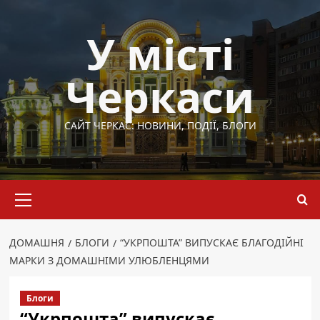
Перейти
до
У місті
вмісту
Черкаси
САЙТ ЧЕРКАС: НОВИНИ, ПОДІЇ, БЛОГИ
Основне
меню
ДОМАШНЯ
БЛОГИ
“УКРПОШТА” ВИПУСКАЄ БЛАГОДІЙНІ
МАРКИ З ДОМАШНІМИ УЛЮБЛЕНЦЯМИ
Блоги
“Укрпошта” випускає