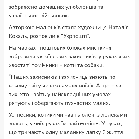
зображено домашніх улюбленців та
українських військових.
Авторкою малюнків стала художниця Наталія
Кохаль,
розповіли
в “Укрпошті”.
На марках і поштових блоках мисткиня
зобразила українських захисників, у руках яких
хвостаті помічники – коти та собаки.
“Наших захисників і захисниць знають по
всьому світу як незламних воїнів. А ще – як
тих, хто навіть у найскладніших умовах
рятують і оберігають пухнастих малих.
Усі песики, котики чи навіть олені з лелеками
знають, у чиїх руках їм найтепліше. У руках,
що тримають одну маленьку лапку й життя