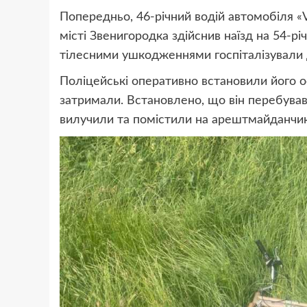
Попередньо, 46-річний водій автомобіля «V
місті Звенигородка здійснив наїзд на 54-рі
тілесними ушкодженнями госпіталізували д
Поліцейські оперативно встановили його о
затримали. Встановлено, що він перебував 
вилучили та помістили на арештмайданчик