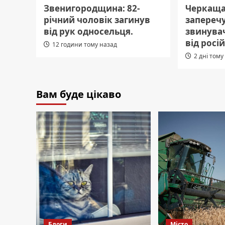
Звенигородщина: 82-
Черкащ
річний чоловік загинув
заперечу
від рук односельця.
звинувач
від росій
12 години тому назад
2 дні тому
Вам буде цікаво
Блоги
Місто