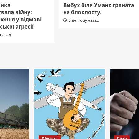
анка
Вибух біля Умані: граната
вала війну:
на блокпосту.
ення у відмові
3 дні тому назад
ської агресії
 назад
Область
Події