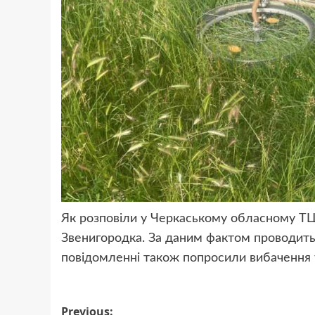
Як розповіли у Черкаському обласному ТЦ
Звенигородка. За даним фактом проводить
повідомленні також попросили вибачення у
Post
Previous: