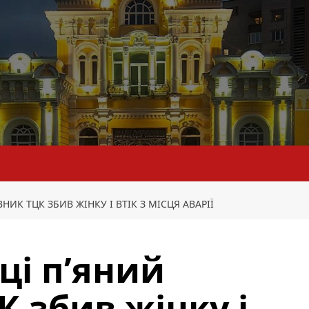
НИК ТЦК ЗБИВ ЖІНКУ І ВТІК З МІСЦЯ АВАРІЇ
ці п’яний
 збив жінку і