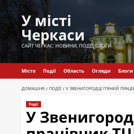
Перейти
до
У місті
вмісту
Черкаси
САЙТ ЧЕРКАС: НОВИНИ, ПОДІЇ, БЛОГИ
Місто
Події
Область
Огляди
Блоги
ДОМАШНЯ
ПОДІЇ
У ЗВЕНИГОРОДЦІ П’ЯНИЙ ПРАЦІВ
Події
У Звенигород
працівник ТЦК