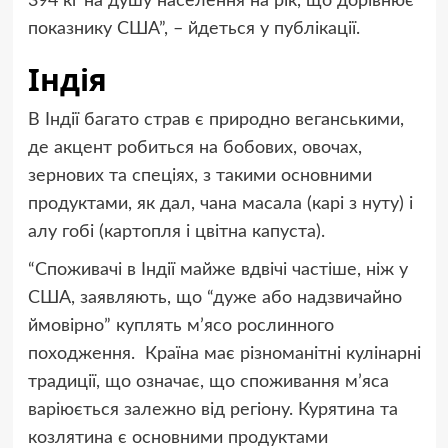
394 кг на душу населення на рік, що дорівнює
показнику США”, – йдеться у публікації.
Індія
В Індії багато страв є природно веганськими,
де акцент робиться на бобових, овочах,
зернових та спеціях, з такими основними
продуктами, як дал, чана масала (карі з нуту) і
алу гобі (картопля і цвітна капуста).
“Споживачі в Індії майже вдвічі частіше, ніж у
США, заявляють, що “дуже або надзвичайно
ймовірно” куплять м’ясо рослинного
походження. Країна має різноманітні кулінарні
традиції, що означає, що споживання м’яса
варіюється залежно від регіону. Курятина та
козлятина є основними продуктами