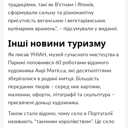
традиціями, такі як В’єтнам і Японія,
сформували сильну та різноманітну
присутність веганських і вегетаріанських
кулінарних вражень”, – підсумували у виданні.
Інші новини туризму
Як писав УНІАН, музей сучасного мистецтва в
Парижі поповнився 60 роботами відомого
художника Анрі Матісса, які десятиліттями
зберігалися в родині митця. Більшість
переданих творів – серед них картини,
малюнки, офорти, літографії та скульптура –
присвячені доньці художника.
Також стало відомо, чому село в Португалії
називають “таємним королівством”. Це село