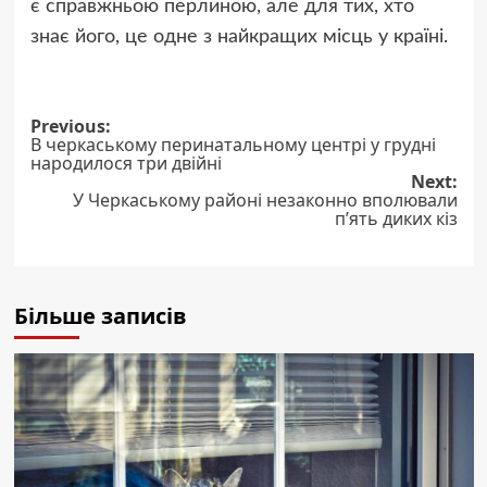
є справжньою перлиною, але для тих, хто
знає його, це одне з найкращих місць у країні.
Post
Previous:
В черкаському перинатальному центрі у грудні
navigation
народилося три двійні
Next:
У Черкаському районі незаконно вполювали
пʼять диких кіз
Більше записів