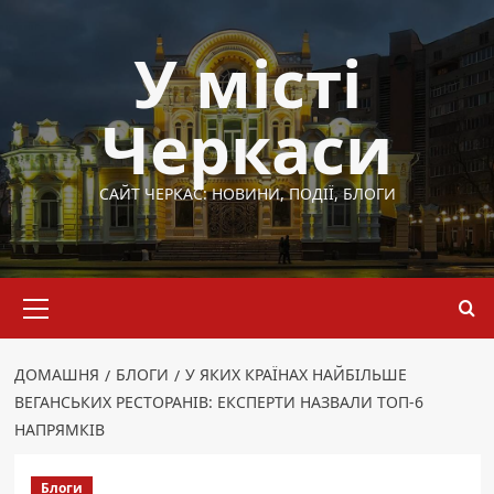
Перейти
до
У місті
вмісту
Черкаси
САЙТ ЧЕРКАС: НОВИНИ, ПОДІЇ, БЛОГИ
Основне
меню
ДОМАШНЯ
БЛОГИ
У ЯКИХ КРАЇНАХ НАЙБІЛЬШЕ
ВЕГАНСЬКИХ РЕСТОРАНІВ: ЕКСПЕРТИ НАЗВАЛИ ТОП-6
НАПРЯМКІВ
Блоги