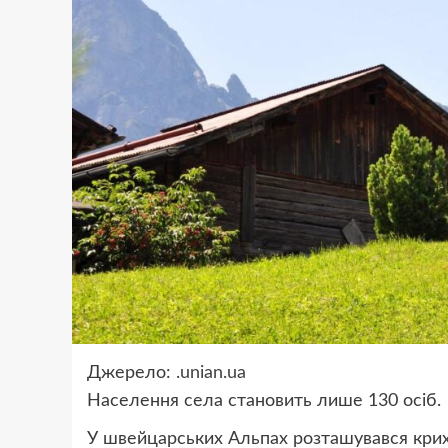
Джерело:
.unian.ua
Населення села становить лише 130 осіб.
У швейцарських Альпах розташувався крихі