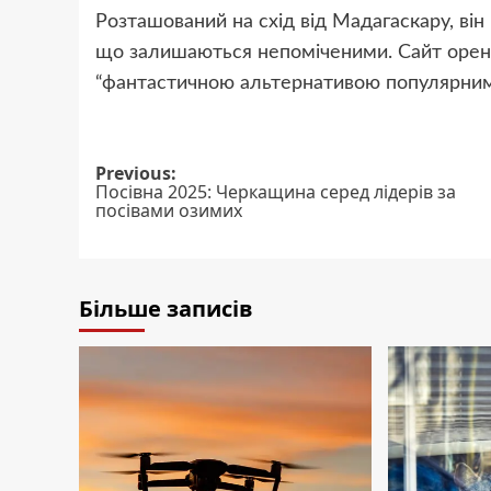
Розташований на схід від Мадагаскару, він 
що залишаються непоміченими. Сайт орен
“фантастичною альтернативою популярним М
Post
Previous:
Посівна 2025: Черкащина серед лідерів за
navigation
посівами озимих
Більше записів