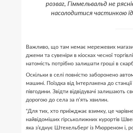
розваг, Гіммельвальд не рясн
насолодитися частинкою ід
Важливо, що там немає мережевих магазині
джеми та сувеніри в кіосках чесної торгівл
натомість потрібно залишати гроші в скарб
Оскільки в селі повністю заборонено авто
машині. Поїздка від Інтерлакена до станц
півгодини. Звідти відвідувачі залишають с
дорогою до села за п’ять хвилин.
“Для тих, хто приїжджає взимку, це чарів
найвідоміших гірськолижних курортів Швейц
яка з’єднує Штехельберг із Мюрреном і, р