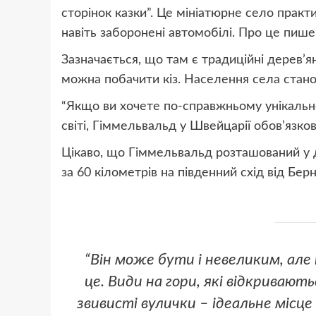
сторінок казки”. Це мініатюрне село практ
навіть заборонені автомобілі. Про це пише 
Зазначається, що там є традиційні дерев’ян
можна побачити кіз. Населення села станов
“Якщо ви хочете по-справжньому унікально
світі, Гіммельвальд у Швейцарії обов’язков
Цікаво, що Гіммельвальд розташований у 
за 60 кілометрів на південний схід від Бер
“Він може бути і невеликим, але
це. Види на гори, які відкривают
звивисті вулички – ідеальне місце