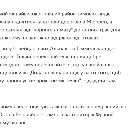
мий як найвисокогірніший район зимових видів
ожна піднятися канатною дорогою в Мюррен, а
о схилах від “чорного алмазу” до легких трас для
 кожному, незалежно від рівня підготовки.
світ у Швейцарських Альпах, то Гіммельвальд –
а днів. Тільки переконайтеся, що ви добре
холодно, тому переконайтеся, що у вашій валізі
а дощовиків. Додаткові шари одягу варті того, щоб
 пропонує це крихітне містечко”, – додали там.
кому океані описують як настільки ж прекрасний, як
Острів Реюньйон – заморська територія Франції,
ому океані.