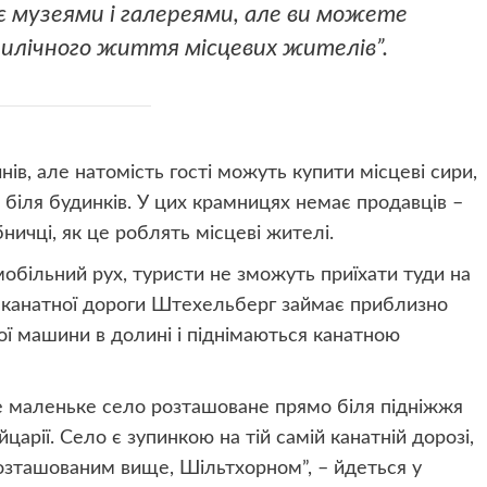
іє музеями і галереями, але ви можете
илічного життя місцевих жителів”.
в, але натомість гості можуть купити місцеві сири,
і біля будинків. У цих крамницях немає продавців –
ничці, як це роблять місцеві жителі.
мобільний рух, туристи не зможуть приїхати туди на
ії канатної дороги Штехельберг займає приблизно
вої машини в долині і піднімаються канатною
не маленьке село розташоване прямо біля підніжжя
арії. Село є зупинкою на тій самій канатній дорозі,
озташованим вище, Шільтхорном”, – йдеться у