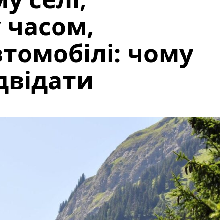
 часом,
втомобілі: чому
двідати