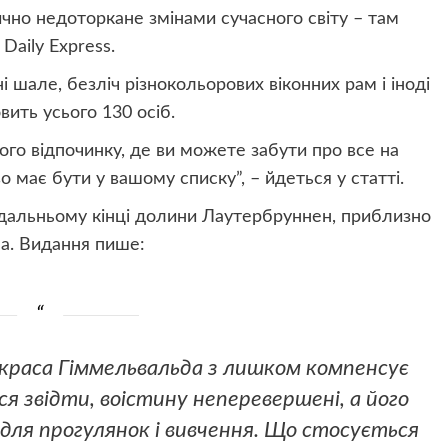
ично недоторкане змінами сучасного світу – там
Daily Express.
і шале, безліч різнокольорових віконних рам і іноді
ить усього 130 осіб.
го відпочинку, де ви можете забути про все на
о має бути у вашому списку”, – йдеться у статті.
дальньому кінці долини Лаутербруннен, приблизно
на. Видання пише:
 краса Гіммельвальда з лишком компенсує
ься звідти, воістину неперевершені, а його
 для прогулянок і вивчення. Що стосується