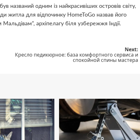
був названий одним із найкрасивіших островів світу,
ди житла для відпочинку HomeToGo назвав його
альдівам”, архіпелагу біля узбережжя Індії.
Next:
Кресло педикюрное: база комфортного сервиса и
спокойной спины мастера