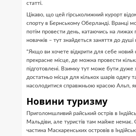
статті.
Цікаво, що цей гірськолижний курорт відо
спорту в Бернському Оберланді. Вранці м
потім провести день, катаючись на лижах п
новачків – тут знайдеться заняття до душі
“Якщо ви хочете відкрити для себе новий 
прекрасне місце, де можна провести кільк
підготовлені. Взимку тут може бути дуже 
достатньо місця для кількох шарів одягу т
насолодитися справжньою красою Альп, яку
Новини туризму
Приголомшливий райський острів в Індійсь
Мальдіви, але туристів там майже немає. 
частина Маскаренських островів в Індійськ