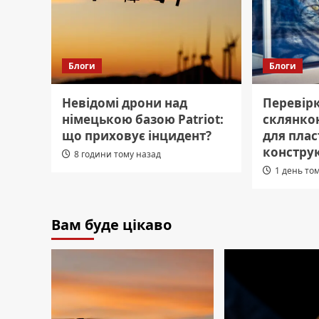
Блоги
Блоги
Невідомі дрони над
Перевірк
німецькою базою Patriot:
склянкою
що приховує інцидент?
для пла
констру
8 години тому назад
1 день то
Вам буде цікаво