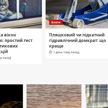
Блоги
а вікон
Пляшковий чи підкатний
: простий тест
гідравлічний домкрат: що
стикових
краще
кцій
1 день тому назад
му назад