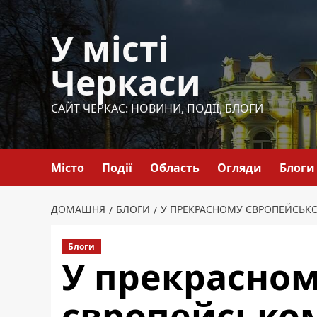
Перейти
до
У місті
вмісту
Черкаси
САЙТ ЧЕРКАС: НОВИНИ, ПОДІЇ, БЛОГИ
Місто
Події
Область
Огляди
Блоги
ДОМАШНЯ
БЛОГИ
У ПРЕКРАСНОМУ ЄВРОПЕЙСЬКО
Блоги
У прекрасно
європейськом