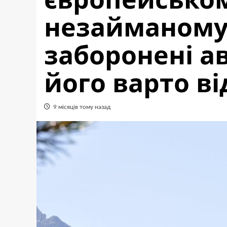
незайманому
заборонені а
його варто ві
9 місяців тому назад