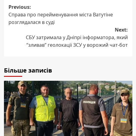
Post
Previous:
Справа про перейменування міста Ватутіне
navigation
розглядалася в суді
Next:
СБУ затримала у Дніпрі інформатора, який
“зливав” геолокації ЗСУ у ворожий чат-бот
Більше записів