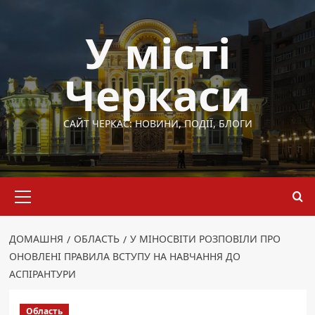
Перейти
до
У місті
вмісту
Черкаси
САЙТ ЧЕРКАС: НОВИНИ, ПОДІЇ, БЛОГИ
Основне
меню
ДОМАШНЯ
ОБЛАСТЬ
У МІНОСВІТИ РОЗПОВІЛИ ПРО
ОНОВЛЕНІ ПРАВИЛА ВСТУПУ НА НАВЧАННЯ ДО
АСПІРАНТУРИ
Область