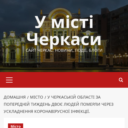
Перейти
до
У місті
вмісту
Черкаси
САЙТ ЧЕРКАС: НОВИНИ, ПОДІЇ, БЛОГИ
Основне
меню
ДОМАШНЯ
МІСТО
У ЧЕРКАСЬКІЙ ОБЛАСТІ ЗА
ПОПЕРЕДНІЙ ТИЖДЕНЬ ДВОЄ ЛЮДЕЙ ПОМЕРЛИ ЧЕРЕЗ
УСКЛАДНЕННЯ КОРОНАВІРУСНОЇ ІНФЕКЦІЇ.
Місто