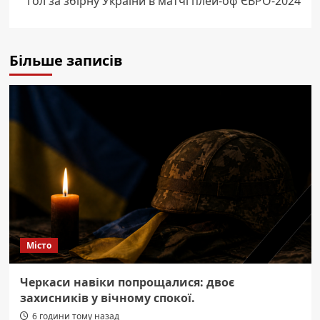
гол за збірну України в матчі плей-оф ЄВРО-2024
Більше записів
Місто
Черкаси навіки попрощалися: двоє
захисників у вічному спокої.
6 години тому назад