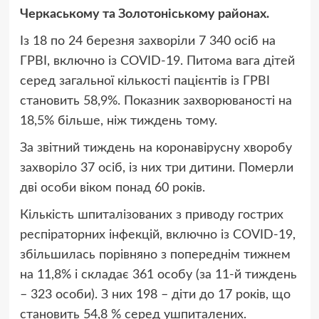
Черкаському та Золотоніському районах.
Із 18 по 24 березня захворіли 7 340 осіб на
ГРВІ, включно із COVID-19. Питома вага дітей
серед загальної кількості пацієнтів із ГРВІ
становить 58,9%. Показник захворюваності на
18,5% більше, ніж тиждень тому.
За звітний тиждень на коронавірусну хворобу
захворіло 37 осіб, із них три дитини. Померли
дві особи віком понад 60 років.
Кількість шпиталізованих з приводу гострих
респіраторних інфекцій, включно із COVID-19,
збільшилась порівняно з попереднім тижнем
на 11,8% і складає 361 особу (за 11-й тиждень
– 323 особи). З них 198 – діти до 17 років, що
становить 54,8 % серед ушпиталених.