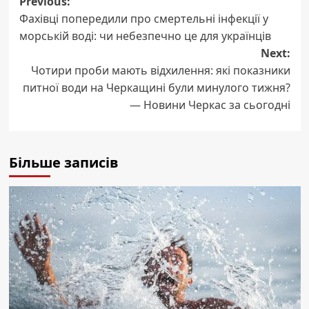
Post
Previous:
Фахівці попередили про смертельні інфекції у
navigation
морській воді: чи небезпечно це для українців
Next:
Чотири проби мають відхилення: які показники
питної води на Черкащині були минулого тижня?
— Новини Черкас за сьогодні
Більше записів