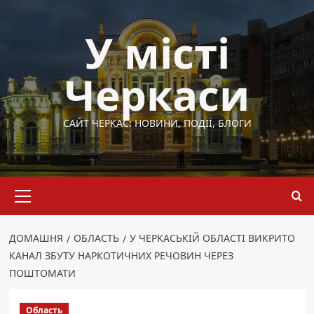
Перейти
до
У місті
вмісту
Черкаси
САЙТ ЧЕРКАС: НОВИНИ, ПОДІЇ, БЛОГИ
Основне
меню
ДОМАШНЯ
ОБЛАСТЬ
У ЧЕРКАСЬКІЙ ОБЛАСТІ ВИКРИТО
КАНАЛ ЗБУТУ НАРКОТИЧНИХ РЕЧОВИН ЧЕРЕЗ
ПОШТОМАТИ
Область