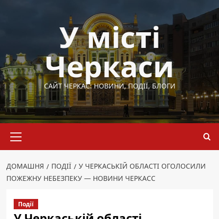
Перейти
до
У місті
вмісту
Черкаси
САЙТ ЧЕРКАС: НОВИНИ, ПОДІЇ, БЛОГИ
Основне
меню
ДОМАШНЯ
ПОДІЇ
У ЧЕРКАСЬКІЙ ОБЛАСТІ ОГОЛОСИЛИ
ПОЖЕЖНУ НЕБЕЗПЕКУ — НОВИНИ ЧЕРКАСС
Події
У Черкаській області