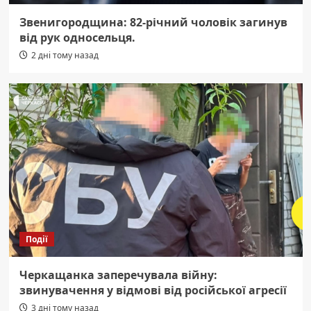
Звенигородщина: 82-річний чоловік загинув
від рук односельця.
2 дні тому назад
Події
Черкащанка заперечувала війну:
звинувачення у відмові від російської агресії
3 дні тому назад