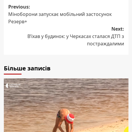
Post
Previous:
Міноборони запускає мобільний застосунок
navigation
Резерв+
Next:
В’їхав у будинок: у Черкасах сталася ДТП з
постраждалими
Більше записів