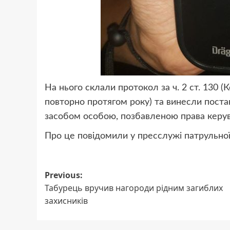
На нього склали протокол за ч. 2 ст. 130 
повторно протягом року) та винесли постан
засобом особою, позбавленою права керу
Про це повідомили у пресслужі патрульної 
Post
Previous:
Табурець вручив нагороди рідним загиблих
navigation
захисників