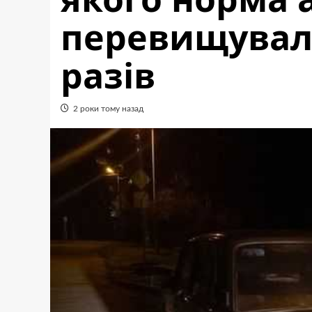
перевищувала
разів
2 роки тому назад