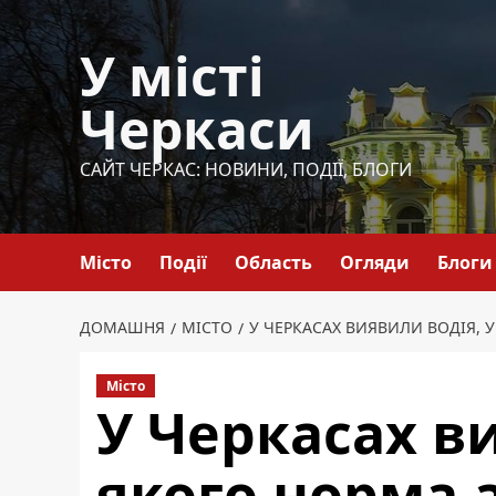
Перейти
до
У місті
вмісту
Черкаси
САЙТ ЧЕРКАС: НОВИНИ, ПОДІЇ, БЛОГИ
Місто
Події
Область
Огляди
Блоги
ДОМАШНЯ
МІСТО
У ЧЕРКАСАХ ВИЯВИЛИ ВОДІЯ, 
Місто
У Черкасах ви
якого норма 