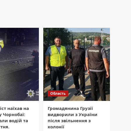
Область
ст наїхав на
Громадянина Грузії
у Чорнобаї:
видворили з України
ли водій та
після звільнення з
тня.
колонії