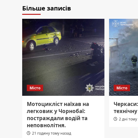
Більше записів
Місто
Місто
Мотоцикліст наїхав на
Черкаси
легковик у Чорнобаї:
технічну
постраждали водій та
2 дні тому
неповнолітня.
21 годину тому назад