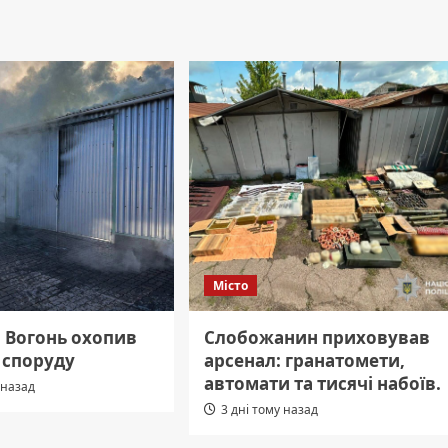
Місто
: Вогонь охопив
Слобожанин приховував
 споруду
арсенал: гранатомети,
автомати та тисячі набоїв.
 назад
3 дні тому назад