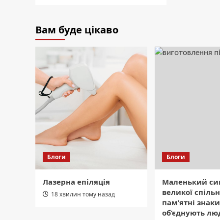
Вам буде цікаво
Блоги
Блоги
Лазерна епіляція
Маленький си
великої спільн
18 хвилин тому назад
пам’ятні знаки
об’єднують лю