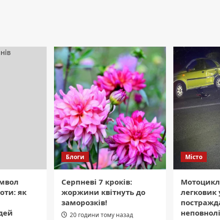
Блоги
Місто
мвол
Серпневі 7 кроків:
Мотоциклі
оти: як
жоржини квітнуть до
легковик 
заморозків!
постражда
дей
неповнолі
20 години тому назад