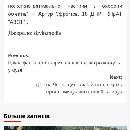
пожежно-рятувальної частини з охорони
об’єктів” — Артур Єфремов, 18 ДПРЧ (ПрАТ
“АЗОТ”).
Джерело:
dzvin.media
Post
Previous:
Цікаві факти про тварин нашого краю розкажуть
navigation
у музеї
Next:
ДТП на Черкащині: відбійник наскрізь
проштрикнув авто, водій загинув
Більше записів