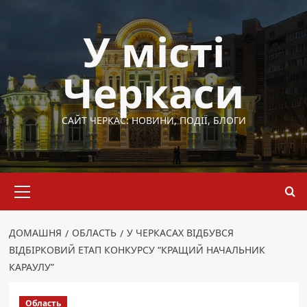
Перейти
до
У місті
вмісту
Черкаси
САЙТ ЧЕРКАС: НОВИНИ, ПОДІЇ, БЛОГИ
Основне
меню
ДОМАШНЯ
ОБЛАСТЬ
У ЧЕРКАСАХ ВІДБУВСЯ
ВІДБІРКОВИЙ ЕТАП КОНКУРСУ “КРАЩИЙ НАЧАЛЬНИК
КАРАУЛУ”
Область