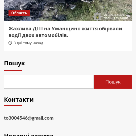
Область
Жахлива ДТП на Уманщині: життя обірвали
водії двох автомобілів.
3 дні тому назад
Пошук
Пошук
Контакти
to3004546@gmail.com
Недавні записи