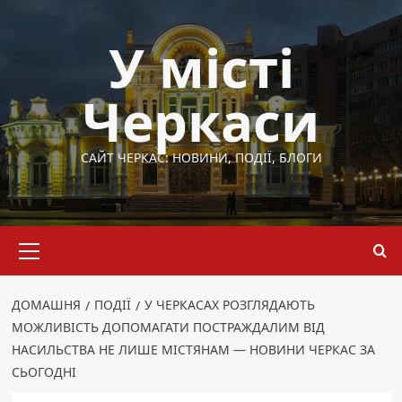
Перейти
до
У місті
вмісту
Черкаси
САЙТ ЧЕРКАС: НОВИНИ, ПОДІЇ, БЛОГИ
Основне
меню
ДОМАШНЯ
ПОДІЇ
У ЧЕРКАСАХ РОЗГЛЯДАЮТЬ
МОЖЛИВІСТЬ ДОПОМАГАТИ ПОСТРАЖДАЛИМ ВІД
НАСИЛЬСТВА НЕ ЛИШЕ МІСТЯНАМ — НОВИНИ ЧЕРКАС ЗА
СЬОГОДНІ