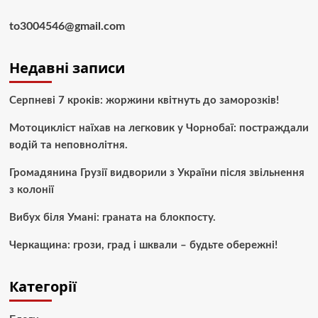
to3004546@gmail.com
Недавні записи
Серпневі 7 кроків: жоржини квітнуть до заморозків!
Мотоцикліст наїхав на легковик у Чорнобаї: постраждали
водій та неповнолітня.
Громадянина Грузії видворили з України після звільнення
з колонії
Вибух біля Умані: граната на блокпосту.
Черкащина: грози, град і шквали – будьте обережні!
Категорії