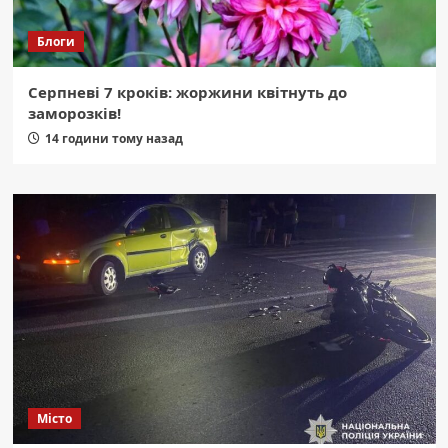
Блоги
Серпневі 7 кроків: жоржини квітнуть до
заморозків!
14 години тому назад
Місто