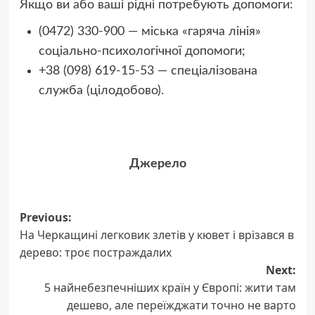
Якщо ви або ваші рідні потребують допомоги:
(0472) 330-900 — міська «гаряча лінія»
соціально-психологічної допомоги;
+38 (098) 619-15-53 — спеціалізована
служба (цілодобово).
Джерело
Post
Previous:
На Черкащині легковик злетів у кювет і врізався в
navigation
дерево: троє постраждалих
Next:
5 найнебезпечніших країн у Європі: жити там
дешево, але переїжджати точно не варто