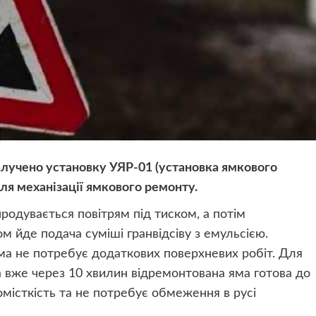
залучено установку УЯР-01 (установка ямкового
ля механізації ямкового ремонту.
родувається повітрям під тиском, а потім
м йде подача суміші гранвідсіву з емульсією.
ма не потребує додаткових поверхневих робіт. Для
а вже через 10 хвилин відремонтована яма готова до
омісткість та не потребує обмеження в русі