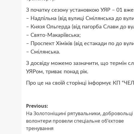
З початку сезону установкою УЯР – 01 вже 
– Надпільна (від вулиці Смілянська до вули
– Князя Ольгерда (від пагорба Слави до 
– Свято-Макаріївська;
– Проспект Хіміків (від естакади по до ву
– Смілянська.
З досвіду можемо зазначити, що термін сл
УЯРом, триває понад рік.
Про це на своїй сторінці інформує КП “ЧЕ
Post
Previous:
На Золотоніщині рятувальники, добровольці 
navigation
волонтери провели спеціальне обʼєктове
тренування