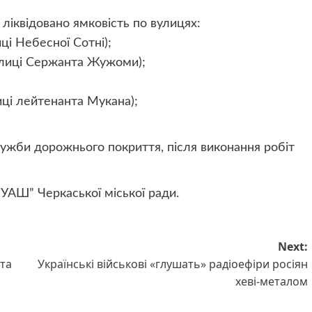
ліквідовано ямковість по вулицях:
ці Небесної Сотні);
вулиці Сержанта Жужоми);
лиці лейтенанта Мукана);
ужби дорожнього покриття, після виконання робіт
ЛУАШ” Черкаської міської ради.
Next:
та
Українські військові «глушать» радіоефіри росіян
хеві-металом