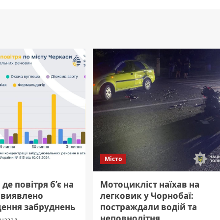
Місто
 де повітря б’є на
Мотоцикліст наїхав на
– виявлено
легковик у Чорнобаї:
ення забруднень
постраждали водій та
неповнолітня.
 назад