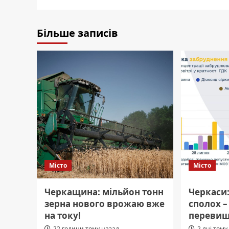
Більше записів
Місто
Місто
Черкащина: мільйон тонн
Черкаси:
зерна нового врожаю вже
сполох 
на току!
перевищ
22 години тому назад
2 дні тому