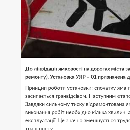
До ліквідації ямковості на дорогах міста 
ремонту). Установка УЯР – 01 призначена д
Принцип роботи установки: спочатку яма п
засипається гранвідсівом. Наступним етапо
Завдяки сильному тиску відремонтована я
виконання робіт необхідно кілька хвилин, 
експлуатації. Це значно зменшується труд
транспорту.