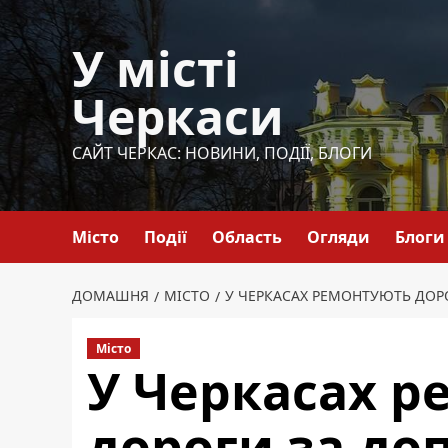
Перейти
до
У місті
вмісту
Черкаси
САЙТ ЧЕРКАС: НОВИНИ, ПОДІЇ, БЛОГИ
Місто
Події
Область
Огляди
Блоги
ДОМАШНЯ
МІСТО
У ЧЕРКАСАХ РЕМОНТУЮТЬ ДО
Місто
У Черкасах р
дороги за до