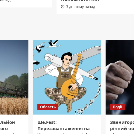
3 дні тому назад
Область
Події
ільйон
Ше.Fest:
Звенигор
вого
Перезавантаження на
річний чо