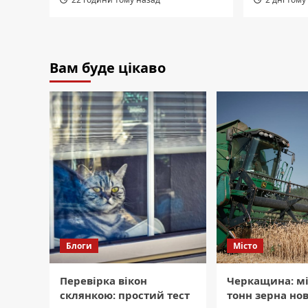
Вам буде цікаво
Блоги
Місто
Перевірка вікон
Черкащина: м
склянкою: простий тест
тонн зерна но