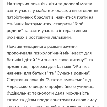
На творчих локаціях діти та дорослі могли
взяти участь у майстер-класах з виготовлення
патріотичних браслетів, навчитися грати на
етнічних інструментах, створити “Герб
родини” та взяти участь в інтерактивних
руханках з ростовими ляльками.
Локація емоційного розвантаження
пропонувала психологічний міні-квест для
батьків і дітей “Чи знаю я свою дитину?” та
презентації програм для батьків “Життєві
навички для батьків” та “Сучасна родина”.
Спортивна локація “З татом зможемо” від
Черкаського вищого професійного училища
будівельних технологій дала можливість
татам та дітям продемонструвати свою силу,
спритність та командний дух, взявши участь у