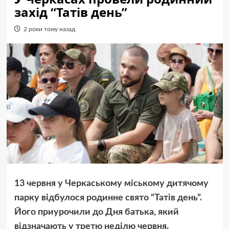
захід “Татів день”
2 роки тому назад
13 червня у Черкаському міському дитячому
парку відбулося родинне свято “Татів день”.
Його приурочили до Дня батька, який
відзначають у третю неділю червня.