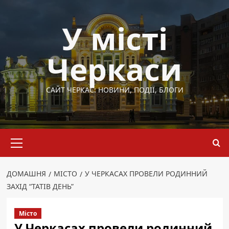
Перейти
до
У місті
вмісту
Черкаси
САЙТ ЧЕРКАС: НОВИНИ, ПОДІЇ, БЛОГИ
Основне
меню
ДОМАШНЯ
МІСТО
У ЧЕРКАСАХ ПРОВЕЛИ РОДИННИЙ
ЗАХІД “ТАТІВ ДЕНЬ”
Місто
У Черкасах провели родинний