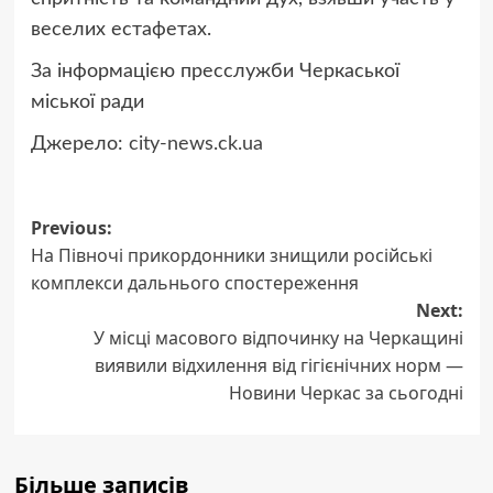
веселих естафетах.
За інформацією пресслужби Черкаської
міської ради
Джерело:
city-news.ck.ua
Post
Previous:
На Півночі прикордонники знищили російські
navigation
комплекси дальнього спостереження
Next:
У місці масового відпочинку на Черкащині
виявили відхилення від гігієнічних норм —
Новини Черкас за сьогодні
Більше записів