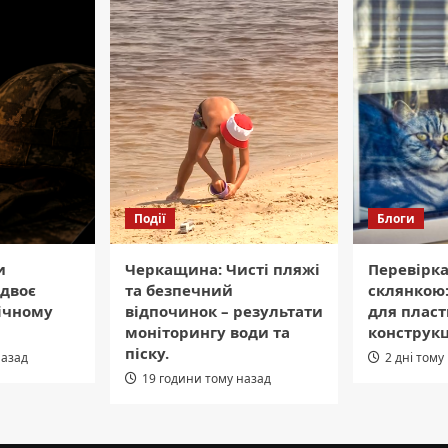
Події
Блоги
и
Черкащина: Чисті пляжі
Перевірка
двоє
та безпечний
склянкою:
вічному
відпочинок – результати
для плас
моніторингу води та
конструк
піску.
назад
2 дні тому
19 години тому назад