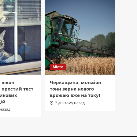
Місто
 вікон
Черкащина: мільйон
 простий тест
тонн зерна нового
тикових
врожаю вже на току!
цій
2 дні тому назад
 назад