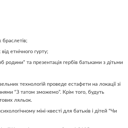
 браслетів;
від етнічного гурту;
б родини” та презентація гербів батьками з дітьми
вельних технологій
проведе естафети на локації зі
нями “З татом зможемо”. Крім того, будуть
стових ляльок.
ихологічному міні-квесті для батьків і дітей “Чи