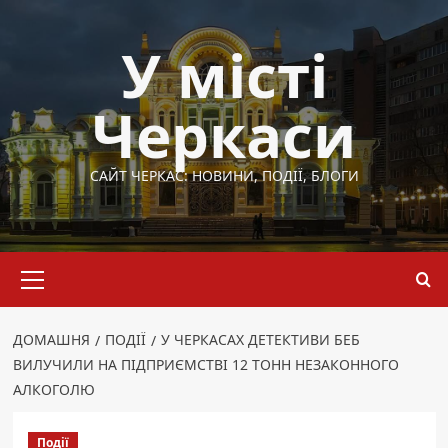
Перейти
до
У місті
вмісту
Черкаси
САЙТ ЧЕРКАС: НОВИНИ, ПОДІЇ, БЛОГИ
Основне
меню
ДОМАШНЯ
ПОДІЇ
У ЧЕРКАСАХ ДЕТЕКТИВИ БЕБ
ВИЛУЧИЛИ НА ПІДПРИЄМСТВІ 12 ТОНН НЕЗАКОННОГО
АЛКОГОЛЮ
Події