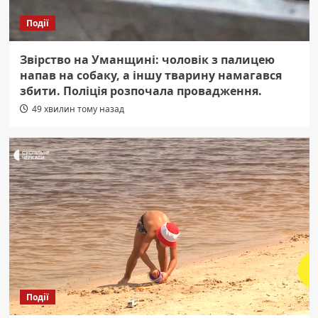
Події
Звірство на Уманщині: чоловік з палицею
напав на собаку, а іншу тварину намагався
збити. Поліція розпочала провадження.
49 хвилин тому назад
Події