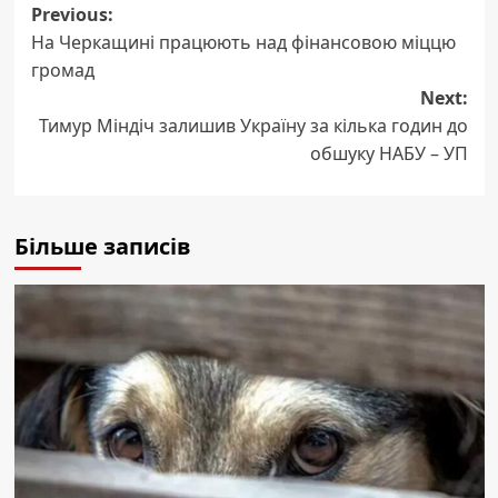
Post
Previous:
На Черкащині працюють над фінансовою міццю
navigation
громад
Next:
Тимур Міндіч залишив Україну за кілька годин до
обшуку НАБУ – УП
Більше записів