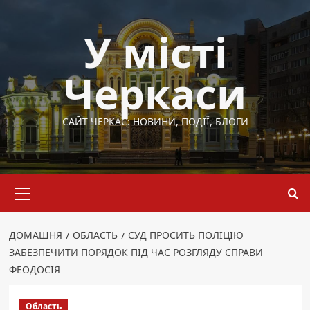
Перейти
до
У місті
вмісту
Черкаси
САЙТ ЧЕРКАС: НОВИНИ, ПОДІЇ, БЛОГИ
Основне
меню
ДОМАШНЯ
ОБЛАСТЬ
СУД ПРОСИТЬ ПОЛІЦІЮ
ЗАБЕЗПЕЧИТИ ПОРЯДОК ПІД ЧАС РОЗГЛЯДУ СПРАВИ
ФЕОДОСІЯ
Область