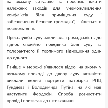
на вказану ситуацію та просимо вжити
належних заходів для унеможливлення
конфліктів біля приміщення суду і
забезпечення безпеки громадян”, – йдеться в
повідомленні.
Пресслужба суду закликала громадськість до
гідної, спокійної поведінки біля суду та
толерантного й терпимого відношення один
до одного.
Раніше у мережі з’явилося відео, на якому у
вузькому проході до двору суду активісти
виклали великі портрети патріарха РПЦ
Гундяєва і Володимира Путіна, на які мав
наступити Феодосій. Спроба розчистити
прохід і призвела до штовханини.