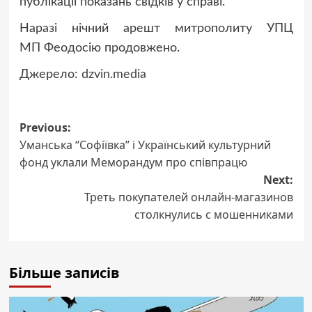
публікації показань свідків у справі.
Наразі нічний арешт митрополиту УПЦ
МП Феодосію продовжено.
Джерело:
dzvin.media
Post
Previous:
Уманська “Софіївка” і Український культурний
navigation
фонд уклали Меморандум про співпрацю
Next:
Треть покупателей онлайн-магазинов
столкнулись с мошенниками
Більше записів