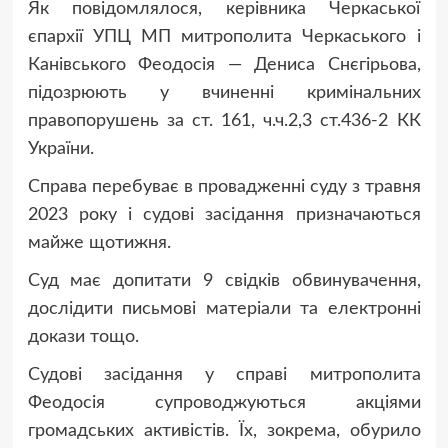
Як повідомлялося, керівника Черкаської
єпархії УПЦ МП митрополита Черкаського і
Канівського Феодосія — Дениса Снєгірьова,
підозрюють у вчиненні кримінальних
правопорушень за ст. 161, ч.ч.2,3 ст.436-2 КК
України.
Справа перебуває в провадженні суду з травня
2023 року і судові засідання призначаються
майже щотижня.
Суд має допитати 9 свідків обвинувачення,
дослідити письмові матеріали та електронні
докази тощо.
Судові засідання у справі митрополита
Феодосія супроводжуються акціями
громадських активістів. Їх, зокрема, обурило