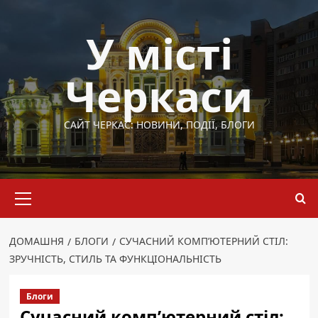
Перейти
до
У місті
вмісту
Черкаси
САЙТ ЧЕРКАС: НОВИНИ, ПОДІЇ, БЛОГИ
Основне
меню
ДОМАШНЯ
БЛОГИ
СУЧАСНИЙ КОМП’ЮТЕРНИЙ СТІЛ:
ЗРУЧНІСТЬ, СТИЛЬ ТА ФУНКЦІОНАЛЬНІСТЬ
Блоги
Сучасний комп’ютерний стіл: