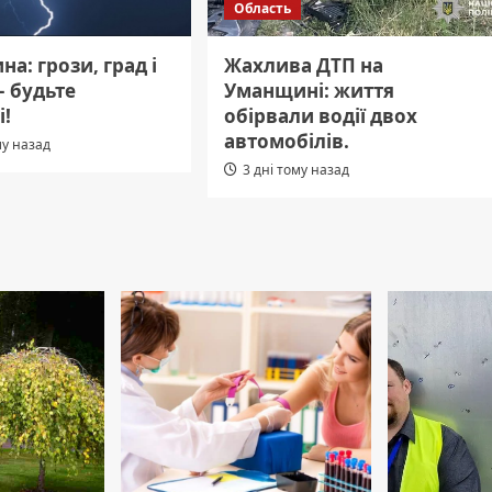
Область
а: грози, град і
Жахлива ДТП на
– будьте
Уманщині: життя
і!
обірвали водії двох
автомобілів.
му назад
3 дні тому назад