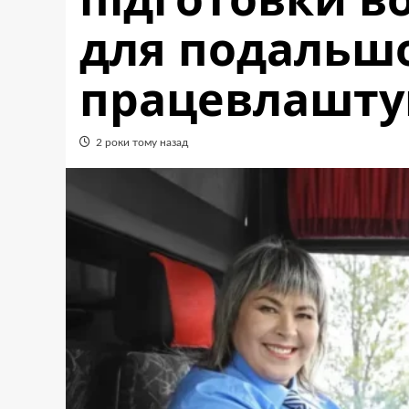
для подальш
працевлашту
2 роки тому назад