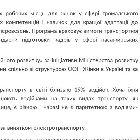
х робочих місць для жінок у сфері громадського
их компетенцій і навичок для кращої адаптації до
перевезень. Програма враховує вимоги транспортної
ндарти підготовки кадрів у сфері пасажирських
йного розвитку» за ініціативи Міністерства розвитку
їни спільно зі структурою ООН Жінки в Україні та за
анспорту в світі близько 19% водійок. Хоча їхня
рацюють водійками на таких видах транспорту, як
ниця, є різною і наразі не є паритетною з водіями-
 за винятком електротранспорту.
навчання та працевлаштування в сфері транспорту