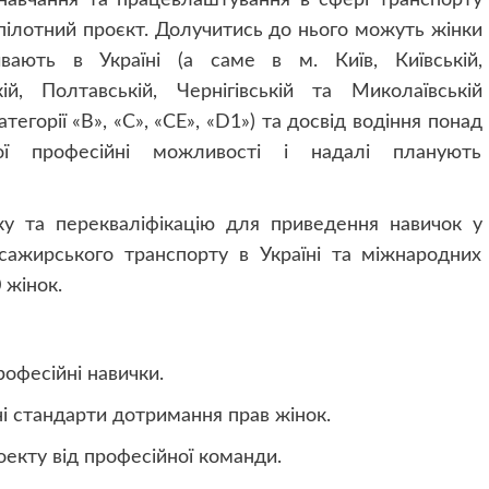
 пілотний проєкт. Долучитись до нього можуть жінки
вають в Україні (а саме в м. Київ, Київській,
кій, Полтавській, Чернігівській та Миколаївській
тегорії «B», «C», «CE», «D1») та досвід водіння понад
ї професійні можливості і надалі планують
ку та перекваліфікацію для приведення навичок у
сажирського транспорту в Україні та міжнародних
 жінок.
офесійні навички.
і стандарти дотримання прав жінок.
екту від професійної команди.