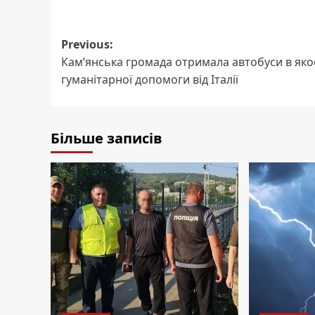
Post
Previous:
Кам’янська громада отримала автобуси в яко
navigation
гуманітарної допомоги від Італії
Більше записів