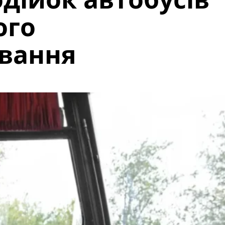
ого
вання