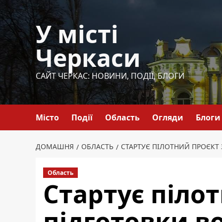
Перейти
до
У місті
вмісту
Черкаси
САЙТ ЧЕРКАС: НОВИНИ, ПОДІЇ, БЛОГИ
Місто
Події
Область
Огляди
Блоги
ДОМАШНЯ
ОБЛАСТЬ
СТАРТУЄ ПІЛОТНИЙ ПРОЄКТ
Область
Стартує піло
підготовки в