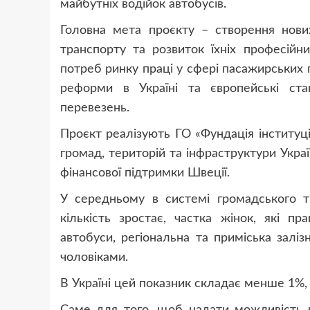
майбутніх водійок автобусів.
Головна мета проєкту – створення нови
транспорту та розвиток їхніх професійн
потреб ринку праці у сфері пасажирських 
реформи в Україні та європейські ста
перевезень.
Проєкт реалізують ГО «Фундація інституці
громад, територій та інфраструктури Укра
фінансової підтримки Швеції.
У середньому в системі громадського тр
кількість зростає, частка жінок, які п
автобуси, регіональна та приміська заліз
чоловіками.
В Україні цей показник складає менше 1%,
Саме для того, щоб надати можливість 