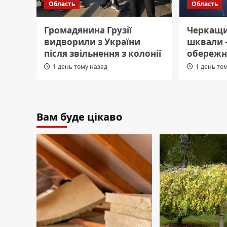
Область
Область
Громадянина Грузії
Черкащин
видворили з України
шквали 
після звільнення з колонії
обережн
1 день тому назад
1 день то
Вам буде цікаво