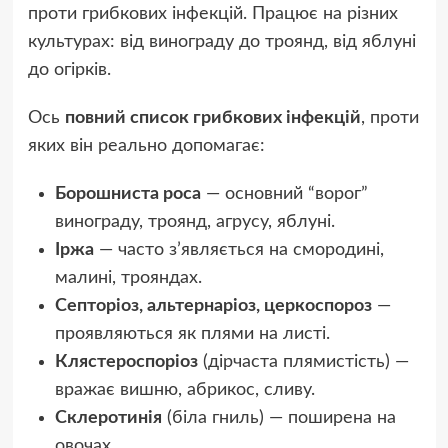
проти грибкових інфекцій. Працює на різних
культурах: від винограду до троянд, від яблуні
до огірків.
Ось
повний список грибкових інфекцій
, проти
яких він реально допомагає:
Борошниста роса
— основний “ворог”
винограду, троянд, агрусу, яблуні.
Іржа
— часто з’являється на смородині,
малині, трояндах.
Септоріоз, альтернаріоз, церкоспороз
—
проявляються як плями на листі.
Клястероспоріоз
(дірчаста плямистість) —
вражає вишню, абрикос, сливу.
Склеротинія
(біла гниль) — поширена на
овочах.