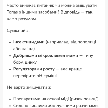
Часто виникає питання: чи можна змішувати
Топаз з іншими засобами? Відповідь —
так
,
але з розумом.
Сумісний з:
Інсектицидами
(наприклад, від попелиці
або кліща).
Добривами мікроелементними
— типу
бору, цинку.
Регуляторами росту
— але краще
перевірити pH суміші.
Не варто змішувати з:
Препаратами на основі міді (ризик реакції).
Сильно кислими або лужними розчинами.