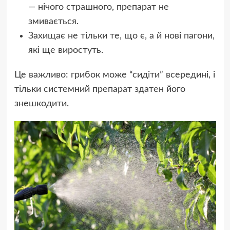
— нічого страшного, препарат не
змивається.
Захищає не тільки те, що є, а й нові пагони,
які ще виростуть.
Це важливо: грибок може “сидіти” всередині, і
тільки системний препарат здатен його
знешкодити.