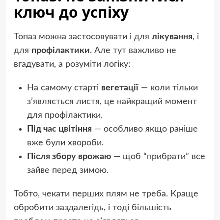
ключ до успіху
Топаз можна застосовувати і для
лікування
, і
для
профілактики
. Але тут важливо не
вгадувати, а розуміти логіку:
На самому старті
вегетації
— коли тільки
з’являється листя, це найкращий момент
для профілактики.
Під час цвітіння
— особливо якщо раніше
вже були хвороби.
Після збору врожаю
— щоб “прибрати” все
зайве перед зимою.
Тобто, чекати перших плям не треба. Краще
обробити заздалегідь, і тоді більшість