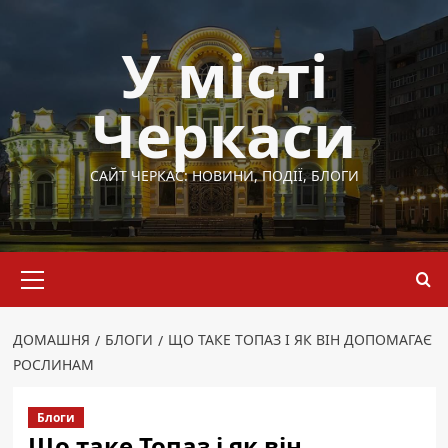
Перейти
до
У місті
вмісту
Черкаси
САЙТ ЧЕРКАС: НОВИНИ, ПОДІЇ, БЛОГИ
Основне
меню
ДОМАШНЯ
БЛОГИ
ЩО ТАКЕ ТОПАЗ І ЯК ВІН ДОПОМАГАЄ
РОСЛИНАМ
Блоги
Що таке Топаз і як він