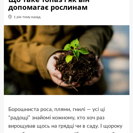
допомагає рослинам
1 рік тому назад
Борошниста роса, плями, гнилі — усі ці
“радощі” знайомі кожному, хто хоч раз
вирощував щось на грядці чи в саду. І щороку