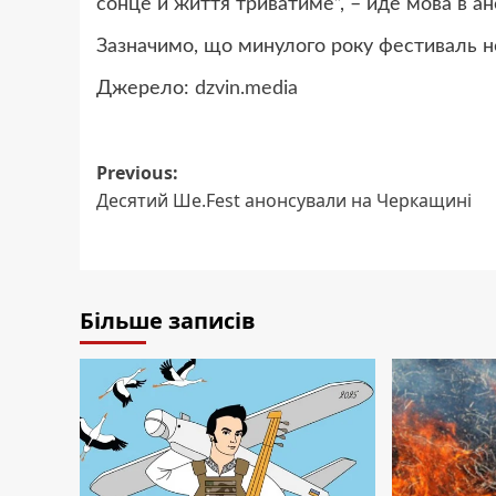
сонце й життя триватиме”, – йде мова в ан
Зазначимо, що минулого року фестиваль не
Джерело:
dzvin.media
Post
Previous:
Десятий Ше.Fest анонсували на Черкащині
navigation
Більше записів