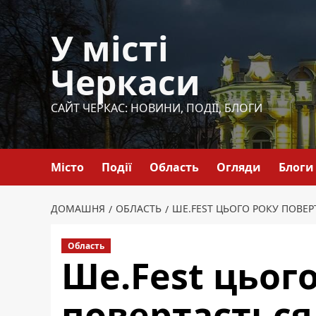
Перейти
до
У місті
вмісту
Черкаси
САЙТ ЧЕРКАС: НОВИНИ, ПОДІЇ, БЛОГИ
Місто
Події
Область
Огляди
Блоги
ДОМАШНЯ
ОБЛАСТЬ
ШЕ.FEST ЦЬОГО РОКУ ПОВЕ
Область
Ше.Fest цьог
повертається