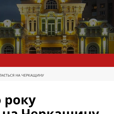
РТАЄТЬСЯ НА ЧЕРКАЩИНУ
о року
 на Черкащину