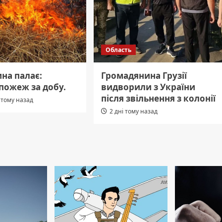
Область
на палає:
Громадянина Грузії
пожеж за добу.
видворили з України
після звільнення з колонії
 тому назад
2 дні тому назад