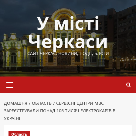
Перейти
до
У місті
вмісту
Черкаси
САЙТ ЧЕРКАС: НОВИНИ, ПОДІЇ, БЛОГИ
Основне
меню
ДОМАШНЯ
ОБЛАСТЬ
СЕРВІСНІ ЦЕНТРИ МВС
ЗАРЕЄСТРУВАЛИ ПОНАД 106 ТИСЯЧ ЕЛЕКТРОКАРІВ В
УКРАЇНІ
Область