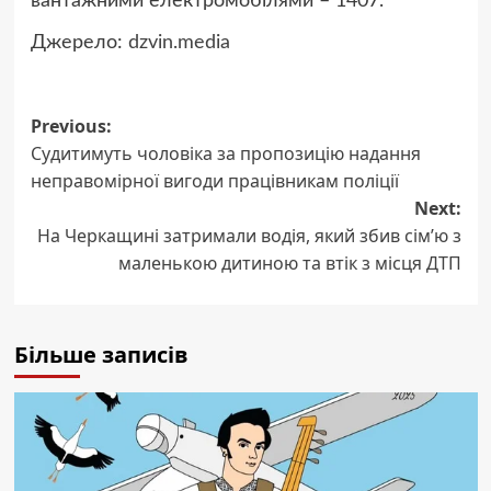
вантажними електромобілями – 1407.
Джерело:
dzvin.media
Post
Previous:
Судитимуть чоловіка за пропозицію надання
navigation
неправомірної вигоди працівникам поліції
Next:
На Черкащині затримали водія, який збив сім’ю з
маленькою дитиною та втік з місця ДТП
Більше записів