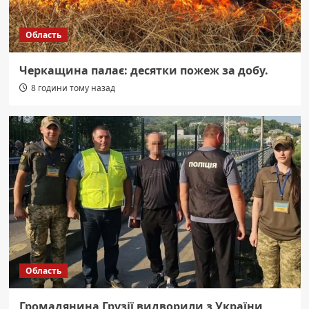
Область
Черкащина палає: десятки пожеж за добу.
8 години тому назад
Область
Громадянина Грузії видворили з України