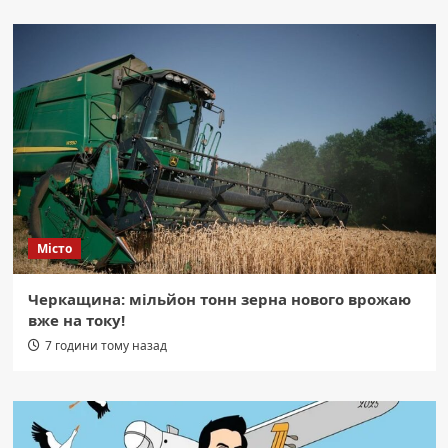
Місто
Черкащина: мільйон тонн зерна нового врожаю
вже на току!
7 години тому назад